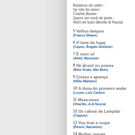
Retalhos de cetim -
Se não for amor -
Charlie Brown -
Quero ver você de perto -
Além de tudo (Benito di Paula)
5
Velhos tempos
(
Franco Dilano
)
6
O bom do lugar
(
Cayon
,
Ângelo Antônio
)
7
É ouro só
(
Almir
,
Mussum
)
8
De álcool ou poesia
(
Beto Scala
,
São Beto
)
9
Cresça e apareça
(
Hélio Mariano
)
10
A dona do primeiro andar
(
Lucas
,
Luiz Carlos
)
11
Mexe-mexe
(
Otacilio
,
A.A.Souza
)
12
Os cabras de Lampião
(
Clayton
)
13
Vou tirar a roupa
(
Édson
,
Nazareno
)
14
Mulher ingrata