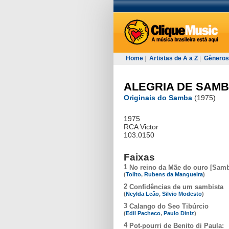
Home
|
Artistas de A a Z
|
Gêneros
ALEGRIA DE SAM
Originais do Samba
(1975)
1975
RCA Victor
103.0150
Faixas
1
No reino da Mãe do ouro [Samb
(
Tolito
,
Rubens da Mangueira
)
2
Confidências de um sambista
(
Neylda Leão
,
Silvio Modesto
)
3
Calango do Seo Tibúrcio
(
Edil Pacheco
,
Paulo Diniz
)
4
Pot-pourri de Benito di Paula: