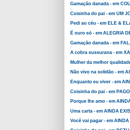
Gamação danada - em C
Coisinha do pai - em UM 
Pedi ao céu - em ELE & E
É ouro só - em ALEGRIA
Gamação danada - em FA
A cobra sussurana - em 
Mulher da melhor qualid
Não vivo na solidão - em
Enquanto eu viver - em A
Coisinha do pai - em PA
Porque lhe amo - em AIN
Uma carta - em AINDA EX
Você vai pagar - em AIND