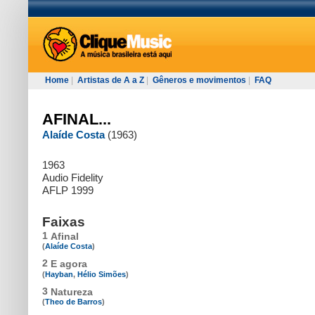
Home
|
Artistas de A a Z
|
Gêneros e movimentos
|
FAQ
AFINAL...
Alaíde Costa
(1963)
1963
Audio Fidelity
AFLP 1999
Faixas
1
Afinal
(
Alaíde Costa
)
2
E agora
(
Hayban
,
Hélio Simões
)
3
Natureza
(
Theo de Barros
)