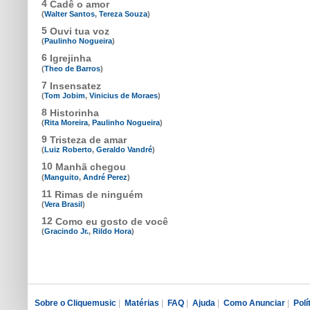
4
Cadê o amor
(
Walter Santos
,
Tereza Souza
)
5
Ouvi tua voz
(
Paulinho Nogueira
)
6
Igrejinha
(
Theo de Barros
)
7
Insensatez
(
Tom Jobim
,
Vinicius de Moraes
)
8
Historinha
(
Rita Moreira
,
Paulinho Nogueira
)
9
Tristeza de amar
(
Luiz Roberto
,
Geraldo Vandré
)
10
Manhã chegou
(
Manguito
,
André Perez
)
11
Rimas de ninguém
(
Vera Brasil
)
12
Como eu gosto de você
(
Gracindo Jr.
,
Rildo Hora
)
Sobre o Cliquemusic
|
Matérias
|
FAQ
|
Ajuda
|
Como Anunciar
|
Polí