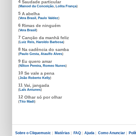
4
Saudade particular
(
Manoel da Conceição
,
Lolita França
)
5
A abelha
(
Vera Brasil
,
Paulo Valdez
)
6
Rimas de ninguém
(
Vera Brasil
)
7
Canção da manhã feliz
(
Luiz Reis
,
Haroldo Barbosa
)
8
Na cadência do samba
(
Paulo Gesta
,
Ataulfo Alves
)
9
Eu quero amar
(
Nílton Pereira
,
Romeo Nunes
)
10
Se vale a pena
(
João Roberto Kelly
)
11
Vai, jangada
(
Laís Antunes
)
12
Olhar só por olhar
(
Tito Madi
)
Sobre o Cliquemusic
|
Matérias
|
FAQ
|
Ajuda
|
Como Anunciar
|
Polí