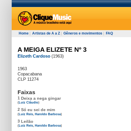
Home
|
Artistas de A a Z
|
Gêneros e movimentos
|
FAQ
A MEIGA ELIZETE Nº 3
Elizeth Cardoso
(1963)
1963
Copacabana
CLP 11274
Faixas
1
Deixa a nega gingar
(
Luiz Cláudio
)
2
Só eu sei de mim
(
Luiz Reis
,
Haroldo Barbosa
)
3
Leilão
(
Luiz Reis
,
Haroldo Barbosa
)