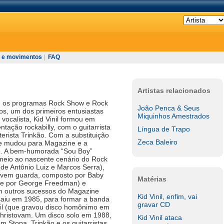
 e movimentos
|
FAQ
Artistas relacionados
tou os programas Rock Show e Rock
João Penca & Seus
os, um dos primeiros entusiastas
Miquinhos Amestrados
vocalista, Kid Vinil formou em
tação rockabilly, com o guitarrista
Língua de Trapo
terista Trinkão. Com a substituição
Zeca Baleiro
e mudou para Magazine e a
e. A bem-humorada “Sou Boy”
meio ao nascente cenário do Rock
 (de Antônio Luiz e Marcos Serra),
jovem guarda, composto por Baby
Matérias
nte por George Freedman) e
m outros sucessos do Magazine
Kid Vinil, enfim, vai
saiu em 1985, para formar a banda
gravar CD
sil (que gravou disco homônimo em
Christovam. Um disco solo em 1988,
Kid Vinil ataca
m Stopa, Trinkão e os guitarristas