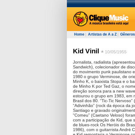
Home
|
Artistas de A a Z
|
Gêneros
Kid Vinil
10/05/1955
Jornalista, radialista (apresen
Sandwich), colecionador de disc
do movimento punk paulistano e 
1980 o grupo Verminose, de orien
Minho K, o baixista Stopa e o ba
de Minho K por Ted Gaz, o nom
direção sonora para a new wav
estourou o grupo em 1983, em 
Brasil dos 80. “Tic-Tic Nervoso”
“Adivinhão” (rock da época da 
Santiago e gravado originalme
“Comeu” (Caetano Veloso) fora
com a participação de Kid, que 
de blues-rock Os Heróis do Bra
1986), com o guitarrista André 
e Kid remontaria o Verminose co