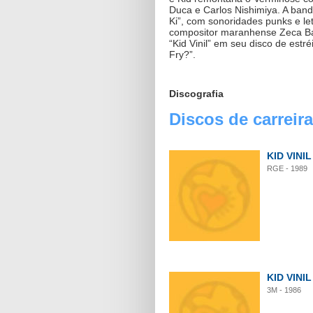
Duca e Carlos Nishimiya. A band
Ki”, com sonoridades punks e l
compositor maranhense Zeca Bale
“Kid Vinil” em seu disco de est
Fry?”.
Discografia
Discos de carreira
KID VINIL
RGE - 1989
KID VINI
3M - 1986