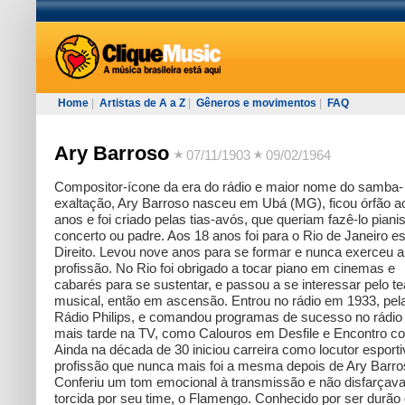
Home
|
Artistas de A a Z
|
Gêneros e movimentos
|
FAQ
Ary Barroso
07/11/1903
09/02/1964
Compositor-ícone da era do rádio e maior nome do samba-
exaltação, Ary Barroso nasceu em Ubá (MG), ficou órfão a
anos e foi criado pelas tias-avós, que queriam fazê-lo piani
concerto ou padre. Aos 18 anos foi para o Rio de Janeiro e
Direito. Levou nove anos para se formar e nunca exerceu a
profissão. No Rio foi obrigado a tocar piano em cinemas e
cabarés para se sustentar, e passou a se interessar pelo te
musical, então em ascensão. Entrou no rádio em 1933, pel
Rádio Philips, e comandou programas de sucesso no rádio
mais tarde na TV, como Calouros em Desfile e Encontro c
Ainda na década de 30 iniciou carreira como locutor esporti
profissão que nunca mais foi a mesma depois de Ary Barro
Conferiu um tom emocional à transmissão e não disfarçava
torcida por seu time, o Flamengo. Conhecido por ser durão