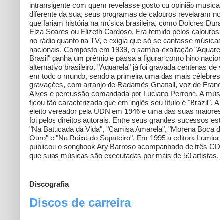
intransigente com quem revelasse gosto ou opinião musica
diferente da sua, seus programas de calouros revelaram 
que fariam história na música brasileira, como Dolores Dur
Elza Soares ou Elizeth Cardoso. Era temido pelos calouros
no rádio quanto na TV, e exigia que só se cantasse música
nacionais. Composto em 1939, o samba-exaltação "Aquare
Brasil" ganha um prêmio e passa a figurar como hino nacio
alternativo brasileiro. "Aquarela" já foi gravada centenas de
em todo o mundo, sendo a primeira uma das mais célebres
gravações, com arranjo de Radamés Gnattali, voz de Fran
Alves e percussão comandada por Luciano Perrone. A mús
ficou tão caracterizada que em inglês seu título é "Brazil". Ar
eleito vereador pela UDN em 1946 e uma das suas maiores
foi pelos direitos autorais. Entre seus grandes sucessos es
"Na Batucada da Vida", "Camisa Amarela", "Morena Boca 
Ouro" e "Na Baixa do Sapateiro". Em 1995 a editora Lumiar
publicou o songbook Ary Barroso acompanhado de três C
que suas músicas são executadas por mais de 50 artistas.
Discografia
Discos de carreira