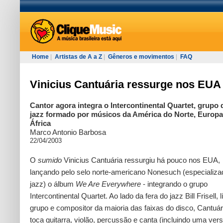
Home
|
Artistas de A a Z
|
Gêneros e movimentos
|
FAQ
Vinicius Cantuária ressurge nos EUA
Cantor agora integra o Intercontinental Quartet, grupo 
jazz formado por músicos da América do Norte, Europa
África
Marco Antonio Barbosa
22/04/2003
O
sumido
Vinicius Cantuária ressurgiu há pouco nos EUA,
lançando pelo selo norte-americano Nonesuch (especializ
jazz) o álbum
We Are Everywhere
- integrando o grupo
Intercontinental Quartet. Ao lado da fera do jazz Bill Frisell, 
grupo e compositor da maioria das faixas do disco, Cantuár
toca guitarra, violão, percussão e canta (incluindo uma ver