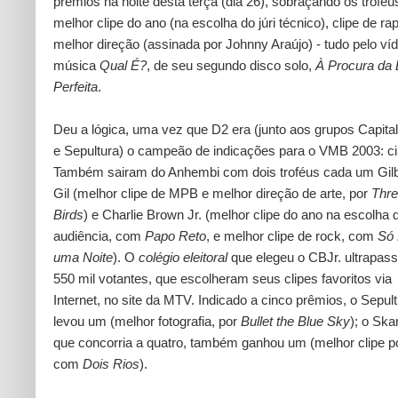
prêmios na noite desta terça (dia 26), sobraçando os troféu
melhor clipe do ano (na escolha do júri técnico), clipe de ra
melhor direção (assinada por Johnny Araújo) - tudo pelo ví
música
Qual É?
, de seu segundo disco solo,
À Procura da 
Perfeita
.
Deu a lógica, uma vez que D2 era (junto aos grupos Capital 
e Sepultura) o campeão de indicações para o VMB 2003: ci
Também sairam do Anhembi com dois troféus cada um Gilb
Gil (melhor clipe de MPB e melhor direção de arte, por
Three
Birds
) e Charlie Brown Jr. (melhor clipe do ano na escolha 
audiência, com
Papo Reto
, e melhor clipe de rock, com
Só 
uma Noite
). O
colégio eleitoral
que elegeu o CBJr. ultrapas
550 mil votantes, que escolheram seus clipes favoritos via
Internet, no site da MTV. Indicado a cinco prêmios, o Sepul
levou um (melhor fotografia, por
Bullet the Blue Sky
); o Ska
que concorria a quatro, também ganhou um (melhor clipe p
com
Dois Rios
).