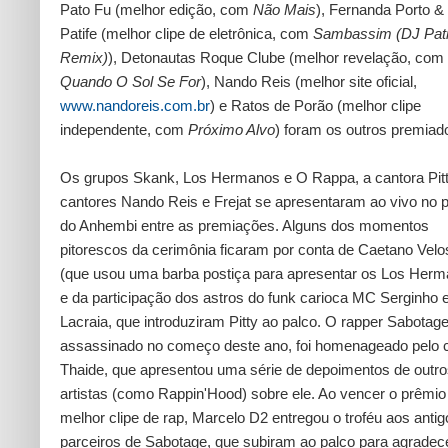
Pato Fu (melhor edição, com
Não Mais
), Fernanda Porto &
Patife (melhor clipe de eletrônica, com
Sambassim (DJ Pati
Remix)
), Detonautas Roque Clube (melhor revelação, com
Quando O Sol Se For
), Nando Reis (melhor site oficial,
www.nandoreis.com.br
) e Ratos de Porão (melhor clipe
independente, com
Próximo Alvo
) foram os outros premiad
Os grupos Skank, Los Hermanos e O Rappa, a cantora Pitt
cantores Nando Reis e Frejat se apresentaram ao vivo no 
do Anhembi entre as premiações. Alguns dos momentos
pitorescos da cerimônia ficaram por conta de Caetano Velo
(que usou uma barba postiça para apresentar os Los Herm
e da participação dos astros do funk carioca MC Serginho 
Lacraia, que introduziram Pitty ao palco. O rapper Sabotage
assassinado no começo deste ano, foi homenageado pelo 
Thaide, que apresentou uma série de depoimentos de outr
artistas (como Rappin'Hood) sobre ele. Ao vencer o prêmio
melhor clipe de rap, Marcelo D2 entregou o troféu aos antig
parceiros de Sabotage, que subiram ao palco para agradece