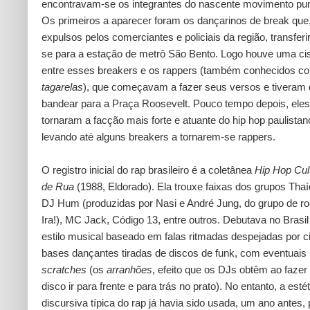
encontravam-se os integrantes do nascente movimento pun
Os primeiros a aparecer foram os dançarinos de break que
expulsos pelos comerciantes e policiais da região, transfer
se para a estação de metrô São Bento. Logo houve uma ci
entre esses breakers e os rappers (também conhecidos c
tagarelas
), que começavam a fazer seus versos e tiveram
bandear para a Praça Roosevelt. Pouco tempo depois, eles
tornaram a facção mais forte e atuante do hip hop paulistan
levando até alguns breakers a tornarem-se rappers.
O registro inicial do rap brasileiro é a coletânea
Hip Hop Cul
de Rua
(1988, Eldorado). Ela trouxe faixas dos grupos Thaí
DJ Hum (produzidas por Nasi e André Jung, do grupo de r
Ira!), MC Jack, Código 13, entre outros. Debutava no Brasil
estilo musical baseado em falas ritmadas despejadas por 
bases dançantes tiradas de discos de funk, com eventuais
scratches
(os
arranhões
, efeito que os DJs obtêm ao fazer
disco ir para frente e para trás no prato). No entanto, a esté
discursiva típica do rap já havia sido usada, um ano antes, 