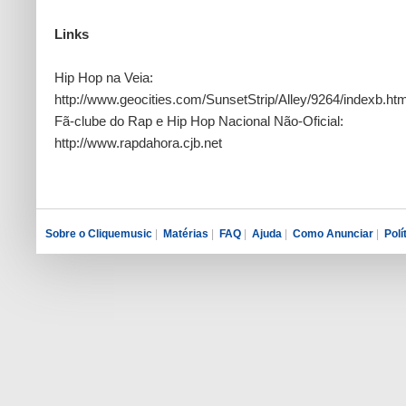
Links
Hip Hop na Veia:
http://www.geocities.com/SunsetStrip/Alley/9264/indexb.htm
Fã-clube do Rap e Hip Hop Nacional Não-Oficial:
http://www.rapdahora.cjb.net
Sobre o Cliquemusic
|
Matérias
|
FAQ
|
Ajuda
|
Como Anunciar
|
Polí