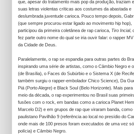
que, apesar do tratamento mais pop da produção, traziam
suas letras violentas críticas aos costumes da abastada e
deslumbrada juventude carioca. Pouco tempo depois, Gabri
(que sempre procurou estar ligado ao movimento hip hop),
participou da primeira coletânea de rap carioca,
Tiro Incial
, 
fez parte outro nome do qual se iria ouvir falar: o rapper MV 
da Cidade de Deus.
Paralelamente, o rap se espandia para outras partes do Bras
inspirando uma série de artistas, como o Câmbio Negro e
(de Brasília), o Faces do Subúrbio e o Sistema X (de Recif
também surgiu o rapper-embolador Chico Science), Da Gu
Piá (Porto Alegre) e Black Soul (Belo Horizonte). Mais para
meio da década, o rap experimentou no Brasil suas primeir
fusões com o rock, em bandas como a carioca Planet Hem
Marcelo D2) e em grupos de rap que viraram banda, como 
paulistano Pavilhão 9 (referência ao local no presídio do Ca
onde mais de 100 presos foram executados de uma vez só
polícia) e Câmbio Negro.