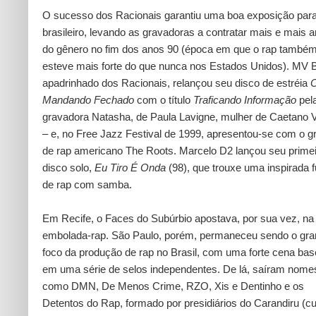
O sucesso dos Racionais garantiu uma boa exposição para
brasileiro, levando as gravadoras a contratar mais e mais ar
do gênero no fim dos anos 90 (época em que o rap també
esteve mais forte do que nunca nos Estados Unidos). MV Bi
apadrinhado dos Racionais, relançou seu disco de estréia
Mandando Fechado
com o título
Traficando Informação
pel
gravadora Natasha, de Paula Lavigne, mulher de Caetano 
– e, no Free Jazz Festival de 1999, apresentou-se com o g
de rap americano The Roots. Marcelo D2 lançou seu prime
disco solo,
Eu Tiro É Onda
(98), que trouxe uma inspirada 
de rap com samba.
Em Recife, o Faces do Subúrbio apostava, por sua vez, na
embolada-rap. São Paulo, porém, permaneceu sendo o gr
foco da produção de rap no Brasil, com uma forte cena ba
em uma série de selos independentes. De lá, saíram nome
como DMN, De Menos Crime, RZO, Xis e Dentinho e os
Detentos do Rap, formado por presidiários do Carandiru (cu