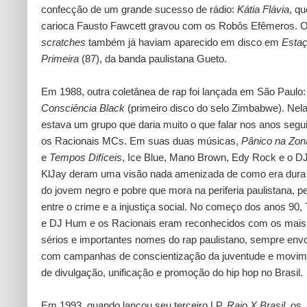
confecção de um grande sucesso de rádio:
Kátia Flávia
, qu
carioca Fausto Fawcett gravou com os Robôs Efêmeros. 
scratches
também já haviam aparecido em disco em
Esta
Primeira
(87), da banda paulistana Gueto.
Em 1988, outra coletânea de rap foi lançada em São Paulo:
Consciência Black
(primeiro disco do selo Zimbabwe). Nela
estava um grupo que daria muito o que falar nos anos segui
os Racionais MCs. Em suas duas músicas,
Pânico na Zon
e
Tempos Difíceis
, Ice Blue, Mano Brown, Edy Rock e o D
KlJay deram uma visão nada amenizada de como era dura 
do jovem negro e pobre que mora na periferia paulistana, p
entre o crime e a injustiça social. No começo dos anos 90,
e DJ Hum e os Racionais eram reconhecidos com os mais
sérios e importantes nomes do rap paulistano, sempre env
com campanhas de conscientização da juventude e movim
de divulgação, unificação e promoção do hip hop no Brasil.
Em 1993, quando lançou seu terceiro LP,
Raio X Brasil
, os