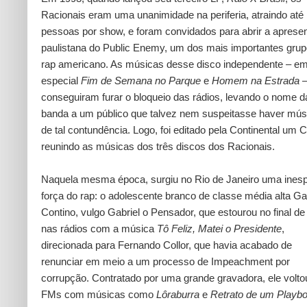
Racionais eram uma unanimidade na periferia, atraindo até 
pessoas por show, e foram convidados para abrir a aprese
paulistana do Public Enemy, um dos mais importantes gru
rap americano. As músicas desse disco independente – e
especial
Fim de Semana no Parque
e
Homem na Estrada
conseguiram furar o bloqueio das rádios, levando o nome d
banda a um público que talvez nem suspeitasse haver mús
de tal contundência. Logo, foi editado pela Continental um 
reunindo as músicas dos três discos dos Racionais.
Naquela mesma época, surgiu no Rio de Janeiro uma ines
força do rap: o adolescente branco de classe média alta Ga
Contino, vulgo Gabriel o Pensador, que estourou no final d
nas rádios com a música
Tô Feliz, Matei o Presidente
,
direcionada para Fernando Collor, que havia acabado de
renunciar em meio a um processo de Impeachment por
corrupção. Contratado por uma grande gravadora, ele volto
FMs com músicas como
Lôraburra
e
Retrato de um Playb