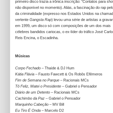
primeiro disco trazia a irônica inscrição: "Contatos para sh
não disponível no momento). Aliás, a fascinação do rap pel
da criminalidade (expresso nos Estados Unidos na chama
vertente
Gangsta Rap
) levou uma série de artistas a grava
em 1999, um disco só com composições de um dos mais
célebres bandidos cariocas, o ex-líder do tráfico José Carl
Reis Encina, o Escadinha.
Músicas
Corpo Fechado
– Thaíde & DJ Hum
Kátia Flávia
– Fausto Fawcett & Os Robôs Efêmeros
Fim de Semana no Parque
– Racionais MCs
Tô Feliz, Matei o Presidente
– Gabriel o Pensador
Diário de um Detento
– Racionais MCs
Cachimbo da Paz
– Gabriel o Pensador
Marquinho Cabeção
– MV Bill
Eu Tiro É Onda
– Marcelo D2