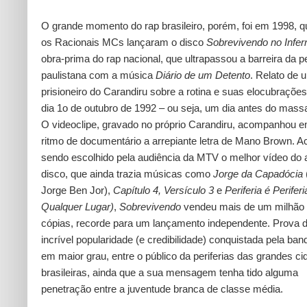
O grande momento do rap brasileiro, porém, foi em 1998, 
os Racionais MCs lançaram o disco
Sobrevivendo no Infer
obra-prima do rap nacional, que ultrapassou a barreira da pe
paulistana com a música
Diário de um Detento
. Relato de 
prisioneiro do Carandiru sobre a rotina e suas elocubraçõe
dia 1o de outubro de 1992 – ou seja, um dia antes do mass
O videoclipe, gravado no próprio Carandiru, acompanhou 
ritmo de documentário a arrepiante letra de Mano Brown. 
sendo escolhido pela audiência da MTV o melhor vídeo do 
disco, que ainda trazia músicas como
Jorge da Capadócia
Jorge Ben Jor),
Capítulo 4, Versículo 3
e
Periferia é Perifer
Qualquer Lugar)
,
Sobrevivendo
vendeu mais de um milhão
cópias, recorde para um lançamento independente. Prova 
incrível popularidade (e credibilidade) conquistada pela ban
em maior grau, entre o público da periferias das grandes c
brasileiras, ainda que a sua mensagem tenha tido alguma
penetração entre a juventude branca de classe média.