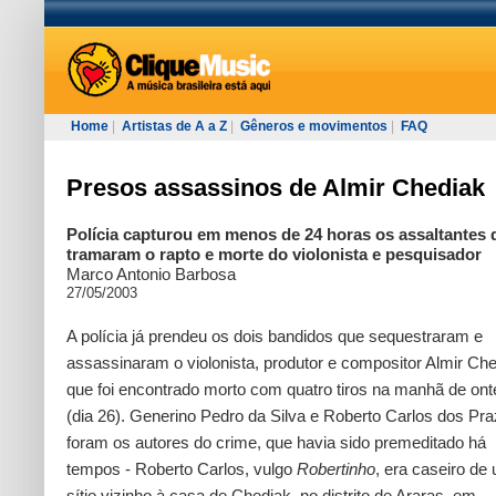
Home
|
Artistas de A a Z
|
Gêneros e movimentos
|
FAQ
Presos assassinos de Almir Chediak
Polícia capturou em menos de 24 horas os assaltantes 
tramaram o rapto e morte do violonista e pesquisador
Marco Antonio Barbosa
27/05/2003
A polícia já prendeu os dois bandidos que sequestraram e
assassinaram o violonista, produtor e compositor Almir Che
que foi encontrado morto com quatro tiros na manhã de on
(dia 26). Generino Pedro da Silva e Roberto Carlos dos Pr
foram os autores do crime, que havia sido premeditado há
tempos - Roberto Carlos, vulgo
Robertinho
, era caseiro de
sítio vizinho à casa de Chediak, no distrito de Araras, em