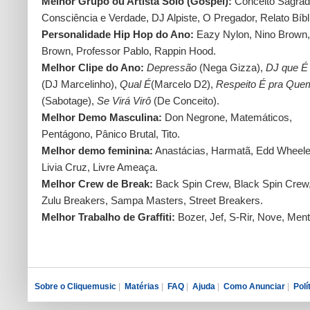
Melhor Grupo ou Artista Solo (Gospel):
Conceito Sagrad
Consciência e Verdade, DJ Alpiste, O Pregador, Relato Bíbl
Personalidade Hip Hop do Ano:
Eazy Nylon, Nino Brown,
Brown, Professor Pablo, Rappin Hood.
Melhor Clipe do Ano:
Depressão
(Nega Gizza),
DJ que É
(DJ Marcelinho),
Qual É
(Marcelo D2),
Respeito É pra Qu
(Sabotage),
Se Virá Virô
(De Conceito).
Melhor Demo Masculina:
Don Negrone, Matemáticos,
Pentágono, Pânico Brutal, Tito.
Melhor demo feminina:
Anastácias, Harmatã, Edd Wheele
Livia Cruz, Livre Ameaça.
Melhor Crew de Break:
Back Spin Crew, Black Spin Crew
Zulu Breakers, Sampa Masters, Street Breakers.
Melhor Trabalho de Graffiti:
Bozer, Jef, S-Rir, Nove, Ment
Sobre o Cliquemusic
|
Matérias
|
FAQ
|
Ajuda
|
Como Anunciar
|
Polí