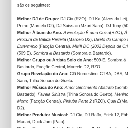
são os seguintes:
Melhor DJ de Grupo:
DJ Cia (RZO), DJ Ka (Alvos da Lei)
Primo (Marcelo D2), DJ Suissac (Mzuri Sana), DJ Tony (50
Melhor Álbum do Ano:
A Evolução É uma Coisa
(RZO),
À
Procura da Batida Perfeita
(Marcelo D2),
Direto do Campo 
Extermínio
(Facção Central),
MMII DC (2002 Depois de Cri
(509 E),
Sombra & Bastardo
(Sombra & Bastardo).
Melhor Grupo ou Artista Solo do Ano:
509-E, Sombra &
Bastardo, Facção Central, Marcelo D2, RZO.
Grupo Revelação do Ano:
Clã Nordestino, CTBA, DBS, M
Sana, Trilha Sonora do Gueto.
Melhor Música do Ano:
Amor Sentimento Abstrato
(Sombr
Bastardo),
Favela Sinistra
(Trilha Sonora do Gueto),
Menino
Morro
(Facção Central),
Pirituba Parte 2
(RZO),
Qual É
(Ma
D2).
Melhor Produtor Musical:
DJ Cia, DJ Raffa, Erick 12, Fáb
Macari, Duck Jam (Pato).