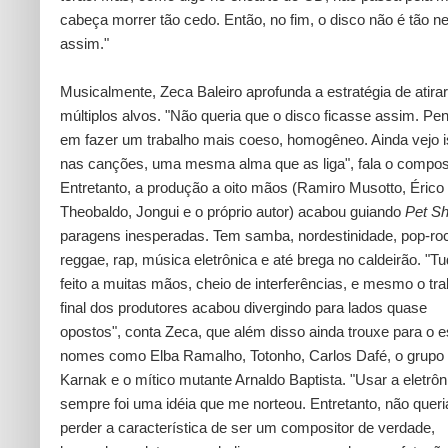
cabeça morrer tão cedo. Então, no fim, o disco não é tão n
assim."
Musicalmente, Zeca Baleiro aprofunda a estratégia de atira
múltiplos alvos. "Não queria que o disco ficasse assim. Pe
em fazer um trabalho mais coeso, homogêneo. Ainda vejo 
nas canções, uma mesma alma que as liga", fala o composi
Entretanto, a produção a oito mãos (Ramiro Musotto, Érico
Theobaldo, Jongui e o próprio autor) acabou guiando
Pet S
paragens inesperadas. Tem samba, nordestinidade, pop-ro
reggae, rap, música eletrônica e até brega no caldeirão. "Tu
feito a muitas mãos, cheio de interferências, e mesmo o tr
final dos produtores acabou divergindo para lados quase
opostos", conta Zeca, que além disso ainda trouxe para o e
nomes como Elba Ramalho, Totonho, Carlos Dafé, o grupo
Karnak e o mítico mutante Arnaldo Baptista. "Usar a eletrôn
sempre foi uma idéia que me norteou. Entretanto, não queri
perder a característica de ser um compositor de verdade,