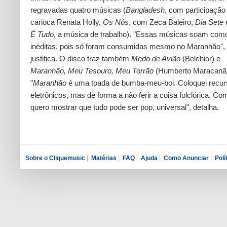
regravadas quatro músicas (
Bangladesh
, com participação
carioca Renata Holly,
Os Nós
, com Zeca Baleiro,
Dia Sete
É Tudo
, a música de trabalho). "Essas músicas soam com
inéditas, pois só foram consumidas mesmo no Maranhão",
justifica. O disco traz também
Medo de Avião
(Belchior) e
Maranhão, Meu Tesouro, Meu Torrão
(Humberto Maracanã
"
Maranhão
é uma toada de bumba-meu-boi. Coloquei recu
eletrônicos, mas de forma a não ferir a coisa folclórica. Co
quero mostrar que tudo pode ser pop, universal", detalha.
Sobre o Cliquemusic
|
Matérias
|
FAQ
|
Ajuda
|
Como Anunciar
|
Polí