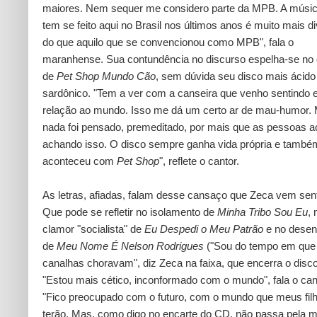
maiores. Nem sequer me considero parte da MPB. A músi
tem se feito aqui no Brasil nos últimos anos é muito mais d
do que aquilo que se convencionou como MPB", fala o
maranhense. Sua contundência no discurso espelha-se no 
de
Pet Shop Mundo Cão
, sem dúvida seu disco mais ácido
sardônico. "Tem a ver com a canseira que venho sentindo
relação ao mundo. Isso me dá um certo ar de mau-humor.
nada foi pensado, premeditado, por mais que as pessoas 
achando isso. O disco sempre ganha vida própria e també
aconteceu com
Pet Shop
", reflete o cantor.
As letras, afiadas, falam desse cansaço que Zeca vem sent
Que pode se refletir no isolamento de
Minha Tribo Sou Eu
, 
clamor "socialista" de
Eu Despedi o Meu Patrão
e no desen
de
Meu Nome É Nelson Rodrigues
("Sou do tempo em que 
canalhas choravam", diz Zeca na faixa, que encerra o disco
"Estou mais cético, inconformado com o mundo", fala o can
"Fico preocupado com o futuro, com o mundo que meus fil
terão. Mas, como digo no encarte do CD, não passa pela 