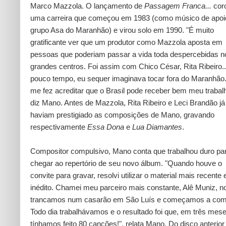
Marco Mazzola. O lançamento de
Passagem Franca...
cor
uma carreira que começou em 1983 (como músico de apoi
grupo Asa do Maranhão) e virou solo em 1990. "É muito
gratificante ver que um produtor como Mazzola aposta em
pessoas que poderiam passar a vida toda despercebidas n
grandes centros. Foi assim com Chico César, Rita Ribeiro..
pouco tempo, eu sequer imaginava tocar fora do Maranhão.
me fez acreditar que o Brasil pode receber bem meu trabalh
diz Mano. Antes de Mazzola, Rita Ribeiro e Leci Brandão já
haviam prestigiado as composições de Mano, gravando
respectivamente
Essa Dona
e
Lua Diamantes
.
Compositor compulsivo, Mano conta que trabalhou duro pa
chegar ao repertório de seu novo álbum. "Quando houve o
convite para gravar, resolvi utilizar o material mais recente 
inédito. Chamei meu parceiro mais constante, Alê Muniz, n
trancamos num casarão em São Luís e começamos a com
Todo dia trabalhávamos e o resultado foi que, em três mese
tínhamos feito 80 canções!", relata Mano. Do disco anterior