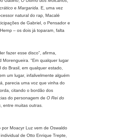
o Gatilho
,
O Último dos Moicanos
,
crático
e
Margarida
. E, uma vez
cessor natural do rap, Macalé
icipações de Gabriel, o Pensador e
Hemp – os dois já toparam, falta
r fazer esse disco”, afirma,
d Morengueira. “Em qualquer lugar
l do Brasil, em qualquer estado,
em um lugar, infalivelmente alguém
 lá, parecia uma voz que vinha do
ecorda, citando o bordão dos
écias do personagem de
O Rei do
s
, entre muitas outras.
do por Moacyr Luz vem de Oswaldo
 individual de Otto Enrique Trepte,