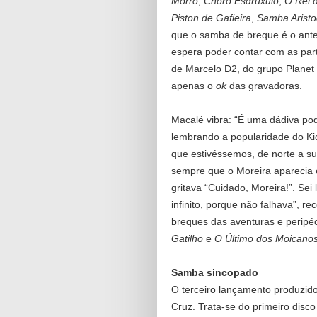
Morro
,
Choro Esdrúxulo
,
O Rei d
Piston de Gafieira
,
Samba Aristo
que o samba de breque é o ante
espera poder contar com as part
de Marcelo D2, do grupo Planet 
apenas o
ok
das gravadoras.
Macalé vibra: “É uma dádiva pode
lembrando a popularidade do Ki
que estivéssemos, de norte a su
sempre que o Moreira aparecia 
gritava “Cuidado, Moreira!”. Sei
infinito, porque não falhava”, r
breques das aventuras e perip
Gatilho
e
O Último dos Moicano
Samba sincopado
O terceiro lançamento produzi
Cruz. Trata-se do primeiro disco