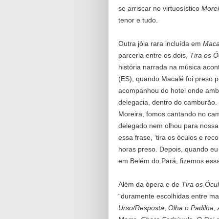
se arriscar no virtuosístico
Morei
tenor e tudo.
Outra jóia rara incluída em
Maca
parceria entre os dois,
Tira os 
história narrada na música acon
(ES), quando Macalé foi preso p
acompanhou do hotel onde amb
delegacia, dentro do camburão. 
Moreira, fomos cantando no ca
delegado nem olhou para nossa 
essa frase, ‘tira os óculos e re
horas preso. Depois, quando eu
em Belém do Pará, fizemos essa
Além da ópera e de
Tira os Ócu
“duramente escolhidas entre ma
Urso/Resposta
,
Olha o Padilha
,