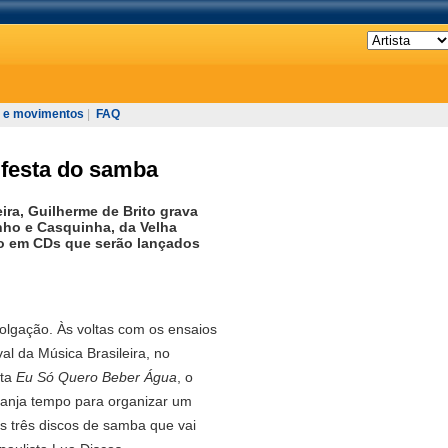
 e movimentos
|
FAQ
festa do samba
a, Guilherme de Brito grava
nho e Casquinha, da Velha
olo em CDs que serão lançados
lgação. Às voltas com os ensaios
al da Música Brasileira, no
nta
Eu Só Quero Beber Água
, o
rranja tempo para organizar um
s três discos de samba que vai