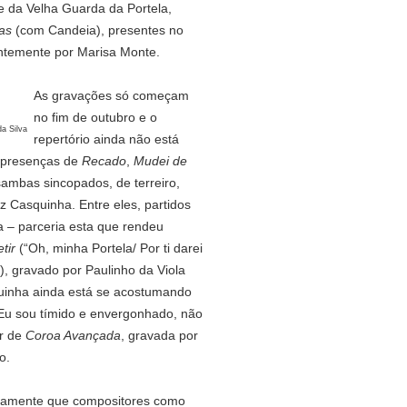
e da Velha Guarda da Portela,
as
(com Candeia), presentes no
entemente por Marisa Monte.
As gravações só começam
no fim de outubro e o
a Silva
repertório ainda não está
s presenças de
Recado
,
Mudei de
sambas sincopados, de terreiro,
z Casquinha. Entre eles, partidos
 – parceria esta que rendeu
tir
(“Oh, minha Portela/ Por ti darei
), gravado por Paulinho da Viola
uinha ainda está se acostumando
“Eu sou tímido e envergonhado, não
or de
Coroa Avançada
, gravada por
o.
stamente que compositores como