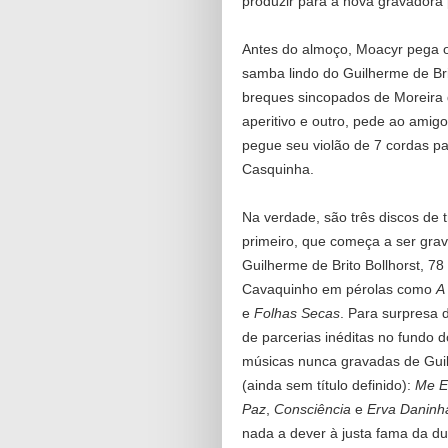
produzir para a nova gravadora 
Antes do almoço, Moacyr pega o
samba lindo do Guilherme de Bri
breques sincopados de Moreira d
aperitivo e outro, pede ao amigo
pegue seu violão de 7 cordas p
Casquinha.
Na verdade, são três discos de t
primeiro, que começa a ser gra
Guilherme de Brito Bollhorst, 78
Cavaquinho em pérolas como
A
e
Folhas Secas
. Para surpresa 
de parcerias inéditas no fundo 
músicas nunca gravadas de Guil
(ainda sem título definido):
Me E
Paz
,
Consciência
e
Erva Daninh
nada a dever à justa fama da dup