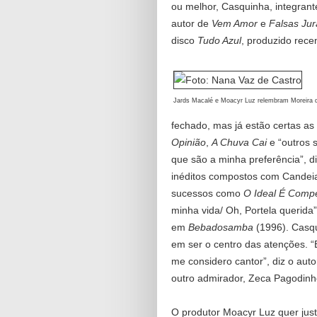
ou melhor, Casquinha, integrant
autor de
Vem Amor
e
Falsas Jur
disco
Tudo Azul
, produzido rec
Jards Macalé e Moacyr Luz relembram Moreira d
fechado, mas já estão certas a
Opinião
,
A Chuva Cai
e “outros 
que são a minha preferência”, di
inéditos compostos com Candeia
sucessos como
O Ideal É Compe
minha vida/ Oh, Portela querida”
em
Bebadosamba
(1996). Casq
em ser o centro das atenções. 
me considero cantor”, diz o aut
outro admirador, Zeca Pagodinh
O produtor Moacyr Luz quer ju