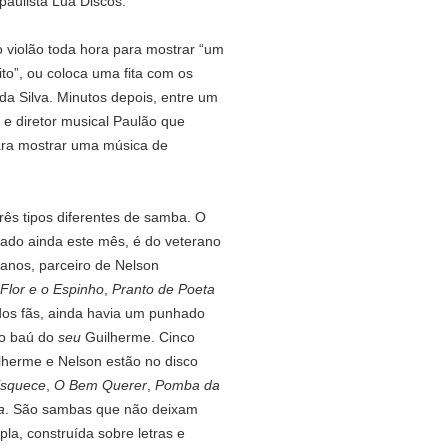
paulista Lua Discos.
 violão toda hora para mostrar “um
to”, ou coloca uma fita com os
a Silva. Minutos depois, entre um
 e diretor musical Paulão que
ara mostrar uma música de
rês tipos diferentes de samba. O
vado ainda este mês, é do veterano
 anos, parceiro de Nelson
 Flor e o Espinho
,
Pranto de Poeta
dos fãs, ainda havia um punhado
do baú do
seu
Guilherme. Cinco
herme e Nelson estão no disco
squece
,
O Bem Querer
,
Pomba da
a
. São sambas que não deixam
la, construída sobre letras e