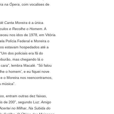
ra na Ópera
, com vocalises de
lé Canta Moreira
é a única
Óculos e Recolhe o Homem
. A
teceu nos idos de 1978, em Vitória
ela Polícia Federal e Moreira o
os estavam hospedados até a
“Um dos policiais era fã do
mburão, mas chegando lá o
cara”, lembra Macalé. “Só falou
colhe o homem’, e eu fiquei nove
 e o Moreira nos reencontramos,
 música”.
los
, entram outras dez faixas,
is de 200”, segundo Luz:
Amigo
Acertei no Milhar
,
Na Subida do