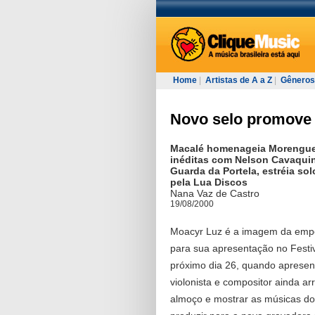
Home
|
Artistas de A a Z
|
Gêneros
Novo selo promove 
Macalé homenageia Morengueir
inéditas com Nelson Cavaqui
Guarda da Portela, estréia s
pela Lua Discos
Nana Vaz de Castro
19/08/2000
Moacyr Luz é a imagem da empo
para sua apresentação no Festiv
próximo dia 26, quando aprese
violonista e compositor ainda a
almoço e mostrar as músicas do