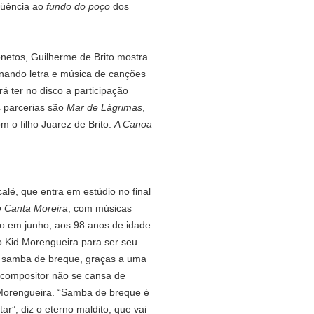
qüência ao
fundo do poço
dos
netos, Guilherme de Brito mostra
nando letra e música de canções
rá ter no disco a participação
s parcerias são
Mar de Lágrimas
,
 o filho Juarez de Brito:
A Canoa
lé, que entra em estúdio no final
 Canta Moreira
, com músicas
o em junho, aos 98 anos de idade.
io Kid Morengueira para ser seu
do samba de breque, graças a uma
 compositor não se cansa de
i Morengueira. “Samba de breque é
tar”, diz o eterno maldito, que vai