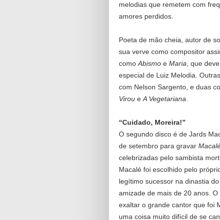
melodias que remetem com fre
amores perdidos.
Poeta de mão cheia, autor de so
sua verve como compositor assi
como
Abismo
e
Maria
, que deve
especial de Luiz Melodia. Outra
com Nelson Sargento, e duas com
Virou
e
A Vegetariana
.
“Cuidado, Moreira!”
O segundo disco é de Jards Maca
de setembro para gravar
Macalé
celebrizadas pelo sambista mort
Macalé foi escolhido pelo própr
legítimo sucessor na dinastia 
amizade de mais de 20 anos. O
exaltar o grande cantor que fo
uma coisa muito difícil de se can