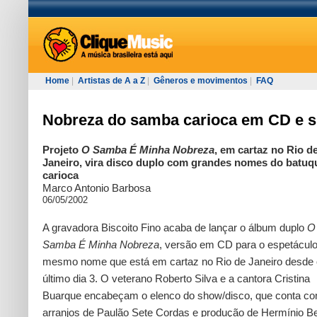
Home
|
Artistas de A a Z
|
Gêneros e movimentos
|
FAQ
Nobreza do samba carioca em CD e 
Projeto
O Samba É Minha Nobreza
, em cartaz no Rio d
Janeiro, vira disco duplo com grandes nomes do batuq
carioca
Marco Antonio Barbosa
06/05/2002
A gravadora Biscoito Fino acaba de lançar o álbum duplo
O
Samba É Minha Nobreza
, versão em CD para o espetácul
mesmo nome que está em cartaz no Rio de Janeiro desde 
último dia 3. O veterano Roberto Silva e a cantora Cristina
Buarque encabeçam o elenco do show/disco, que conta c
arranjos de Paulão Sete Cordas e produção de Hermínio Be