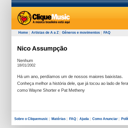
Home
|
Artistas de A a Z
|
Gêneros e movimentos
|
FAQ
Nico Assumpção
Nenhum
18/01/2002
Há um ano, perdíamos um de nossos maiores baixistas.
Conheça melhor a história dele, que já tocou ao lado de fer
como Wayne Shorter e Pat Metheny
Sobre o Cliquemusic
|
Matérias
|
FAQ
|
Ajuda
|
Como Anunciar
|
Polí