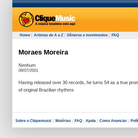
Home
|
Artistas de A a Z
|
Gêneros e movimentos
|
FAQ
Moraes Moreira
Nenhum
08/07/2001
Having released over 30 records, he turns 54 as a true pro
of original Brazilian rhythms
Sobre o Cliquemusic
|
Matérias
|
FAQ
|
Ajuda
|
Como Anunciar
|
Polí