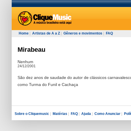
Home
|
Artistas de A a Z
|
Gêneros e movimentos
|
FAQ
Mirabeau
Nenhum
24/12/2001
São dez anos de saudade do autor de clássicos carnavalesc
como Turma do Funil e Cachaça
Sobre o Cliquemusic
|
Matérias
|
FAQ
|
Ajuda
|
Como Anunciar
|
Polí