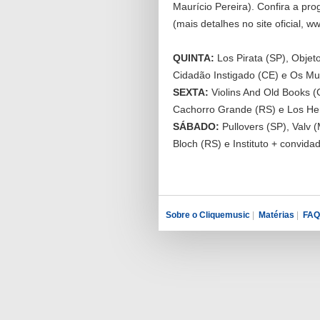
Maurício Pereira). Confira a p
(mais detalhes no site oficial, w
QUINTA:
Los Pirata (SP), Objet
Cidadão Instigado (CE) e Os Mu
SEXTA:
Violins And Old Books (
Cachorro Grande (RS) e Los He
SÁBADO:
Pullovers (SP), Valv 
Bloch (RS) e Instituto + convida
Sobre o Cliquemusic
|
Matérias
|
FAQ