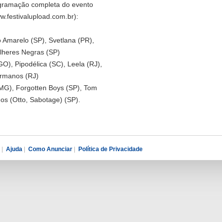
rogramação completa do evento
ww.festivalupload.com.br):
o Amarelo (SP), Svetlana (PR),
lheres Negras (SP)
GO), Pipodélica (SC), Leela (RJ),
rmanos (RJ)
(MG), Forgotten Boys (SP), Tom
dos (Otto, Sabotage) (SP).
|
Ajuda
|
Como Anunciar
|
Política de Privacidade