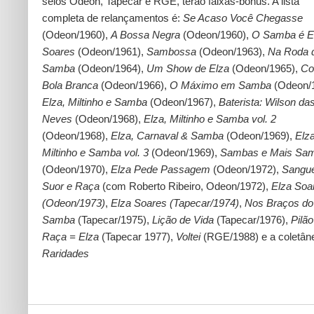
selos Odeon, Tapecar e RGE, terão faixas-bônus. A lista
completa de relançamentos é:
Se Acaso Você Chegasse
(Odeon/1960),
A Bossa Negra
(Odeon/1960),
O Samba é E
Soares
(Odeon/1961),
Sambossa
(Odeon/1963),
Na Roda 
Samba
(Odeon/1964),
Um Show de Elza
(Odeon/1965),
Co
Bola Branca
(Odeon/1966),
O Máximo em Samba
(Odeon/
Elza, Miltinho e Samba
(Odeon/1967),
Baterista: Wilson da
Neves
(Odeon/1968),
Elza, Miltinho e Samba vol. 2
(Odeon/1968),
Elza, Carnaval & Samba
(Odeon/1969),
Elza
Miltinho e Samba vol. 3
(Odeon/1969),
Sambas e Mais Sa
(Odeon/1970),
Elza Pede Passagem
(Odeon/1972),
Sangu
Suor e Raça
(com Roberto Ribeiro, Odeon/1972),
Elza Soa
(Odeon/1973)
,
Elza Soares (Tapecar/1974)
,
Nos Braços do
Samba
(Tapecar/1975),
Lição de Vida
(Tapecar/1976),
Pilão
Raça = Elza
(Tapecar 1977),
Voltei
(RGE/1988) e a coletân
Raridades