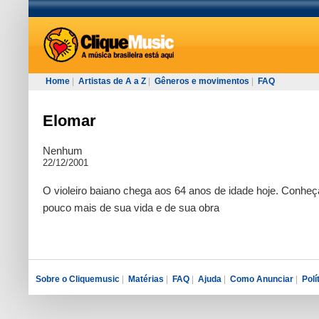
Home
|
Artistas de A a Z
|
Gêneros e movimentos
|
FAQ
Elomar
Nenhum
22/12/2001
O violeiro baiano chega aos 64 anos de idade hoje. Conhe
pouco mais de sua vida e de sua obra
Sobre o Cliquemusic
|
Matérias
|
FAQ
|
Ajuda
|
Como Anunciar
|
Polí