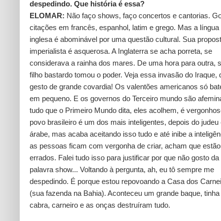
despedindo. Que história é essa?
ELOMAR:
Não faço shows, faço concertos e cantorias. G
citações em francês, espanhol, latim e grego. Mas a língua
inglesa é abominável por uma questão cultural. Sua propos
imperialista é asquerosa. A Inglaterra se acha porreta, se
considerava a rainha dos mares. De uma hora para outra, 
filho bastardo tomou o poder. Veja essa invasão do Iraque,
gesto de grande covardia! Os valentões americanos só ba
em pequeno. E os governos do Terceiro mundo são afemin
tudo que o Primeiro Mundo dita, eles acolhem, é vergonhos
povo brasileiro é um dos mais inteligentes, depois do judeu
árabe, mas acaba aceitando isso tudo e até inibe a inteligên
as pessoas ficam com vergonha de criar, acham que estão
errados. Falei tudo isso para justificar por que não gosto da
palavra show... Voltando à pergunta, ah, eu tô sempre me
despedindo. É porque estou repovoando a Casa dos Carne
(sua fazenda na Bahia). Aconteceu um grande baque, tinha
cabra, carneiro e as onças destruíram tudo.