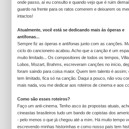
onde passo, aí eu consulto e quando vejo que é ruim demai
guardo na frente para os ratos comerem e deixarem os me
intactos!
Atualmente, você está se dedicando mais às óperas e
antífonas...
Sempre fiz as óperas e antífonas junto com as canções. M
ciclo do cancioneiro acabou. Acho que a canção é um esp
muito limitado... Os compositores de todos os tempos, Villa
Lobos, Mozart, Brahms, escreveram canções no início, de
foram saindo para coisa maior. Quem tem talento é assim
tem limitado, fica só na canção. Daqui a pouco, não vou c
mais nada, vou me dedicar aos roteiros de cinema e aos co
Como são esses roteiros?
Faço um anti-cinema. Tenho asco às propostas atuais, ach
cineastas brasileiros tudo um bando de copistas dos amer
- pelo menos o que já chegou até a mim. Há muito tempo 
escrevendo minhas historinhas e como nosso país tem hist