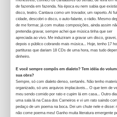
de fazenda em fazenda. Na época eu nem sabia que existi
disco, teatro. Cantava como um trovador, um rapseto. Aí fu
cidade, descobri o disco, o auto-falante, o rádio. Mesmo de
de me formar, já com muitas composições, ainda assim nã
pretendia gravar, sempre achei que música tinha que ser
apreciada ao vivo. Me induziram a gravar um disco, gravei,
depois o público cobrando mais música... Hoje, tenho 17 h
partituras que dariam 18 CDs de uma hora, mas tudo depe
dinheiro.
E você sempre compôs em dialeto? Tem idéia do volum
sua obra?
Sempre, só com dialeto denso, sertanês. Não tenho materi
organizado, só uns arquivos implacáveis... O que tem de v
meu sendo comido por rato e cupim lá em casa... Outro dia
uma sala lá na Casa dos Carneiros e vi um rato saindo c
pedaço de um poema na boca. Dei um chute nele e disse: r
não come poema meu! Ganho muita literatura emergente p