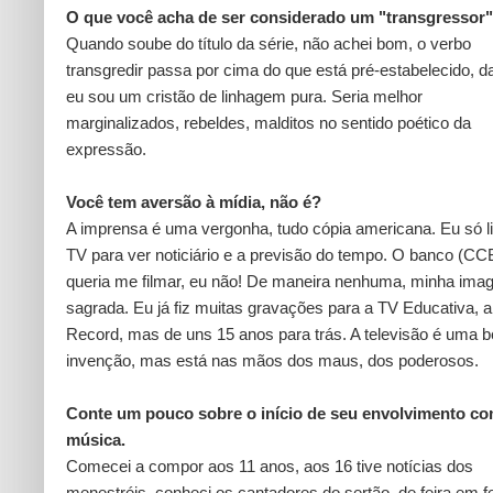
O que você acha de ser considerado um "transgressor
Quando soube do título da série, não achei bom, o verbo
transgredir passa por cima do que está pré-estabelecido, da 
eu sou um cristão de linhagem pura. Seria melhor
marginalizados, rebeldes, malditos no sentido poético da
expressão.
Você tem aversão à mídia, não é?
A imprensa é uma vergonha, tudo cópia americana. Eu só l
TV para ver noticiário e a previsão do tempo. O banco (CC
queria me filmar, eu não! De maneira nenhuma, minha ima
sagrada. Eu já fiz muitas gravações para a TV Educativa, a
Record, mas de uns 15 anos para trás. A televisão é uma b
invenção, mas está nas mãos dos maus, dos poderosos.
Conte um pouco sobre o início de seu envolvimento co
música.
Comecei a compor aos 11 anos, aos 16 tive notícias dos
menestréis, conheci os cantadores do sertão, de feira em fe