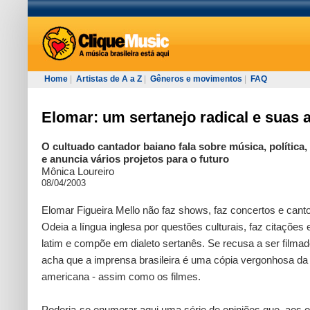
Home
|
Artistas de A a Z
|
Gêneros e movimentos
|
FAQ
Elomar: um sertanejo radical e suas 
O cultuado cantador baiano fala sobre música, política,
e anuncia vários projetos para o futuro
Mônica Loureiro
08/04/2003
Elomar Figueira Mello não faz shows, faz concertos e canto
Odeia a língua inglesa por questões culturais, faz citações
latim e compõe em dialeto sertanês. Se recusa a ser filmad
acha que a imprensa brasileira é uma cópia vergonhosa da
americana - assim como os filmes.
Poderia-se enumerar aqui uma série de opiniões que, aos o