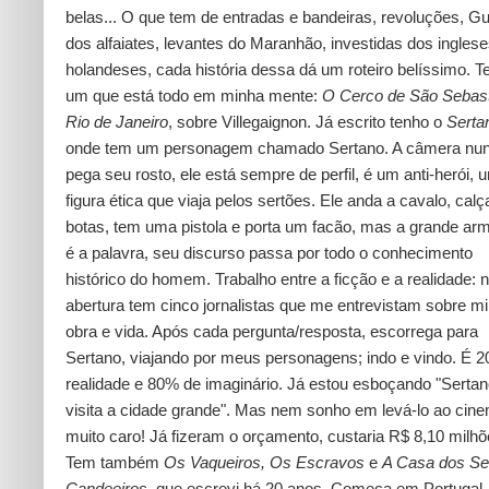
belas... O que tem de entradas e bandeiras, revoluções, G
dos alfaiates, levantes do Maranhão, investidas dos inglese
holandeses, cada história dessa dá um roteiro belíssimo. T
um que está todo em minha mente:
O Cerco de São Sebast
Rio de Janeiro
, sobre Villegaignon. Já escrito tenho o
Sertan
onde tem um personagem chamado Sertano. A câmera nu
pega seu rosto, ele está sempre de perfil, é um anti-herói, 
figura ética que viaja pelos sertões. Ele anda a cavalo, calç
botas, tem uma pistola e porta um facão, mas a grande ar
é a palavra, seu discurso passa por todo o conhecimento
histórico do homem. Trabalho entre a ficção e a realidade: 
abertura tem cinco jornalistas que me entrevistam sobre m
obra e vida. Após cada pergunta/resposta, escorrega para
Sertano, viajando por meus personagens; indo e vindo. É 
realidade e 80% de imaginário. Já estou esboçando "Serta
visita a cidade grande". Mas nem sonho em levá-lo ao cine
muito caro! Já fizeram o orçamento, custaria R$ 8,10 milhõ
Tem também
Os Vaqueiros, Os Escravos
e
A Casa dos Se
Candeeiros
, que escrevi há 20 anos. Começa em Portugal,