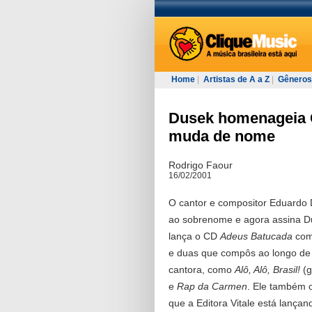
Home
|
Artistas de A a Z
|
Gêneros
Dusek homenageia 
muda de nome
Rodrigo Faour
16/02/2001
O cantor e compositor Eduardo 
ao sobrenome e agora assina Du
lança o CD
Adeus Batucada
com
e duas que compôs ao longo de
cantora, como
Alô, Alô, Brasil!
(g
e
Rap da Carmen
. Ele também 
que a Editora Vitale está lança