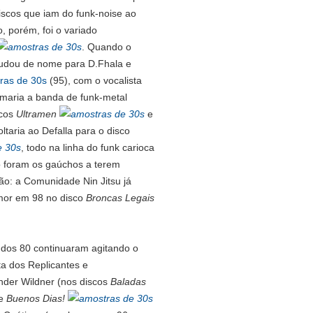
discos que iam do funk-noise ao
o, porém, foi o variado
. Quando o
mudou de nome para D.Fhala e
(95), com o vocalista
rmaria a banda de funk-metal
scos
Ultramen
e
oltaria ao Defalla para o disco
, todo na linha do funk carioca
o foram os gaúchos a terem
lão: a Comunidade Nin Jitsu já
umor em 98 no disco
Broncas Legais
 dos 80 continuaram agitando o
a dos Replicantes e
der Wildner (nos discos
Baladas
e
Buenos Dias!