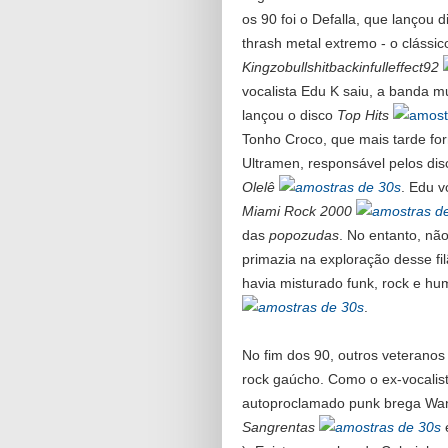
os 90 foi o Defalla, que lançou 
thrash metal extremo - o clássic
Kingzobullshitbackinfulleffect92
vocalista Edu K saiu, a banda 
lançou o disco
Top Hits
Tonho Croco, que mais tarde fo
Ultramen, responsável pelos di
Olelê
. Edu v
Miami Rock 2000
das
popozudas
. No entanto, nã
primazia na exploração desse fi
havia misturado funk, rock e h
.
No fim dos 90, outros veteranos
rock gaúcho. Como o ex-vocalist
autoproclamado punk brega Wan
Sangrentas