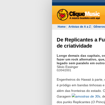
Home
|
Artistas de A a Z
|
Gêneros
De Replicantes a F
de criatividade
Longe demais das capitais, 
fazer um rock alternativo, qu
legado sem paralelo em outro
Silvio Essinger
02/04/2001
Engenheiros do Hawaii à parte, 
é pródigo em bandas tinhosas e 
além das fronteiras do estado. O
Garagem
, d
dos punks Replicantes (
O Princí