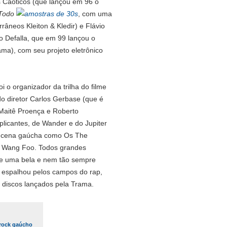
s Caóticos (que lançou em 96 o
 Todo
, com uma
rrâneos Kleiton & Kledir) e Flávio
do Defalla, que em 99 lançou o
ama), com seu projeto eletrônico
oi o organizador da trilha do filme
do diretor Carlos Gerbase (que é
 Maitê Proença e Roberto
licantes, de Wander e do Jupiter
a cena gaúcha como Os The
 Wang Foo. Todos grandes
e uma bela e nem tão sempre
e espalhou pelos campos do rap,
 discos lançados pela Trama.
rock gaúcho