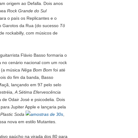
iam origem ao Defalla. Dois anos
ânea
Rock Grande do Sul
ara o país os Replicantes e o
 o Garotos da Rua (do sucesso
Tô
de rockabilly, com músicos de
guitarrista Flávio Basso formaria o
a no cenário nacional com um rock
s (a música
Nêga Bom Bom
foi até
pois do fim da banda, Basso
Maçã, lançando em 97 pelo selo
estréia,
A Sétima Efervescência
 de Odair José e psicodelia. Dois
ara Jupiter Apple e lançaria pela
,
Plastic Soda
,
ssa nova em estilo Mutantes.
ativo gaúcho na virada dos 80 para