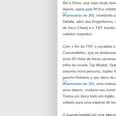
Rei e Fluxo, que mais tarde dar
depois, sairia pela RCA a colet
, revelando p
Defalla, além dos Engenheiros,
de Saco Cheio
) e o TNT, banda 
cabelos raspados.
Com o fim do TNT, o vocalista e 
Cascavelletes, que se destacari
anos 50 cheio de letras sacana
trilha da novela
Top Model
). De
assumiu nova persona, Júpiter 
gaúcho Antídoto o seu disco de 
, uma mistura
anos depois, mudaria seu nome p
Trama um disco todo em inglês
voltado para uma espécie de bo
O grande bastião do rock altern