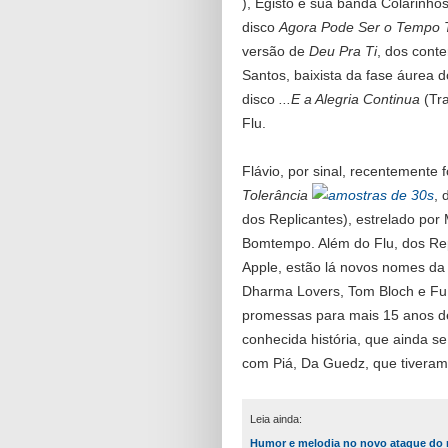
), Egisto e sua banda Colarinho
disco
Agora Pode Ser o Tempo
versão de
Deu Pra Ti
, dos conte
Santos, baixista da fase áurea 
disco
...E a Alegria Continua
(Tr
Flu.
Flávio, por sinal, recentemente f
Tolerância
, 
dos Replicantes), estrelado por
Bomtempo. Além do Flu, dos Rep
Apple, estão lá novos nomes d
Dharma Lovers, Tom Bloch e Fu
promessas para mais 15 anos d
conhecida história, que ainda s
com Piá, Da Guedz, que tiveram
Leia ainda:
Humor e melodia no novo ataque do 