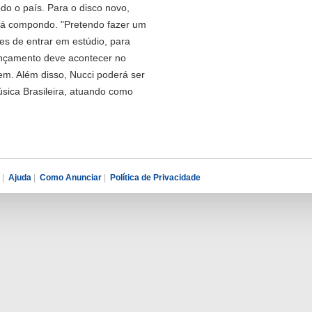
odo o país. Para o disco novo,
stá compondo. "Pretendo fazer um
s de entrar em estúdio, para
lançamento deve acontecer no
em. Além disso, Nucci poderá ser
úsica Brasileira, atuando como
|
Ajuda
|
Como Anunciar
|
Política de Privacidade