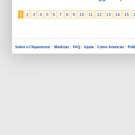
1
2
3
4
5
6
7
8
9
10
11
12
13
14
15
Sobre o Cliquemusic
|
Matérias
|
FAQ
|
Ajuda
|
Como Anunciar
|
Polí