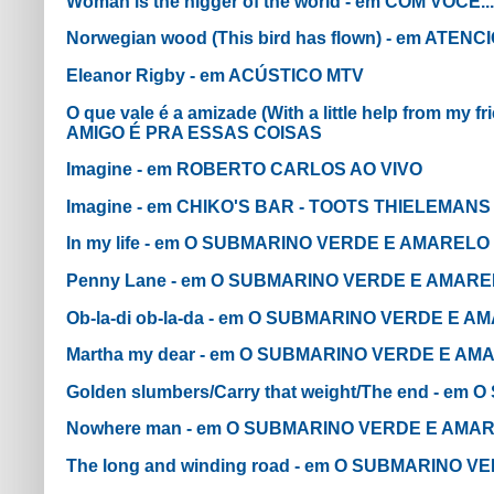
Woman is the nigger of the world - em COM VO
Norwegian wood (This bird has flown) - em AT
Eleanor Rigby - em ACÚSTICO MTV
O que vale é a amizade (With a little help from my
AMIGO É PRA ESSAS COISAS
Imagine - em ROBERTO CARLOS AO VIVO
Imagine - em CHIKO'S BAR - TOOTS THIELEMANS
In my life - em O SUBMARINO VERDE E AMARELO
Penny Lane - em O SUBMARINO VERDE E AMAR
Ob-la-di ob-la-da - em O SUBMARINO VERDE E 
Martha my dear - em O SUBMARINO VERDE E AM
Golden slumbers/Carry that weight/The end - 
Nowhere man - em O SUBMARINO VERDE E AMA
The long and winding road - em O SUBMARINO 