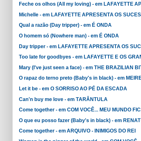
Feche os olhos (All my loving) - em LAFAYETT
Michelle - em LAFAYETTE APRESENTA OS SUCE
Qual a razão (Day tripper) - em É ONDA
O homem só (Nowhere man) - em É ONDA
Day tripper - em LAFAYETTE APRESENTA OS SUCE
Too late for goodbyes - em LAFAYETTE E OS 
Mary (I've just seen a face) - em THE BRAZILIAN BI
O rapaz do terno preto (Baby's in black) - em MEIR
Let it be - em O SORRISO AO PÉ DA ESCADA
Can'n buy me love - em TARÂNTULA
Come together - em COM VOCÊ... MEU MUNDO F
O que eu posso fazer (Baby's in black) - em R
Come together - em ARQUIVO - INIMIGOS DO REI