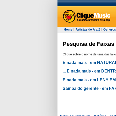
Home
|
Artistas de A a Z
|
Gêneros
Pesquisa de Faixas 
Clique sobre o nome de uma das faixa
E nada mais - em NATUR
... E nada mais - em DEN
E nada mais - em LENY E
Samba do gerente - em F