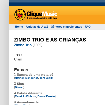
Home
|
Artistas de A a Z
|
Gêneros e movimentos
|
FAQ
ZIMBO TRIO E AS CRIANÇAS
Zimbo Trio
(1989)
1989
Clam
Faixas
1
Samba de uma nota só
(
Newton Mendonça
,
Tom Jobim
)
2
Sina
(
Djavan
)
3
Batida diferente
(
Maurício Einhorn
,
Durval Ferreira
)
4
Amandamada