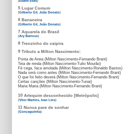
(
Eliane Elias
)
5
Lugar Comum
(
Gilberto Gil
,
João Donato
)
6
Bananeira
(
Gilberto Gil
,
João Donato
)
7
Aquarela do Brasil
(
Ary Barroso
)
8
Trenzinho do caipira
9
Tributo a Milton Nascimento:
Ponta de Areia (Milton Nascimento-Fernando Brant)
Teia de renda (Milton Nascimento-Tulio Mourão)
Fé cega, faca amolada (Milton Nascimento-Ronaldo Bastos)
Nada será como antes (Milton Nascimento-Fernando Brant)
O que foi feito deverá (Milton Nascimento-Fernando Brant)
Certas canções (Milton Nascimento-Tunai)
Maria Maria (Milton Nascimento-Fernando Brant)
10
Arlequim desconhecido [Metrópolis]
(
Vitor Martins
,
Ivan Lins
)
11
Nunca pare de sonhar
(
Gonzaguinha
)