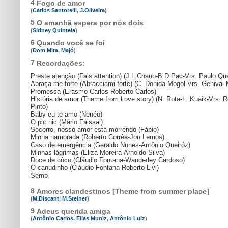
4
Fogo de amor
(
Carlos Santorelli
,
J.Oliveira
)
5
O amanhã espera por nós dois
(
Sidney Quintela
)
6
Quando você se foi
(
Dom Mita
,
Majó
)
7
Recordações:
Preste atenção (Fais attention) (J.L.Chaub-B.D.Pac-Vrs. Paulo Que
Abraça-me forte (Abracciami forte) (C. Donida-Mogol-Vrs. Genival 
Promessa (Erasmo Carlos-Roberto Carlos)
História de amor (Theme from Love story) (N. Rota-L. Kuaik-Vrs. R
Pinto)
Baby eu te amo (Nenéo)
O pic nic (Mário Faissal)
Socorro, nosso amor está morrendo (Fábio)
Minha namorada (Roberto Corrêa-Jon Lemos)
Caso de emergência (Geraldo Nunes-Antônio Queiróz)
Minhas lágrimas (Eliza Moreira-Arnoldo Silva)
Doce de côco (Cláudio Fontana-Wanderley Cardoso)
O canudinho (Cláudio Fontana-Roberto Livi)
Semp
8
Amores clandestinos [Theme from summer place]
(
M.Discant
,
M.Steiner
)
9
Adeus querida amiga
(
Antônio Carlos
,
Elias Muniz
,
Antônio Luiz
)