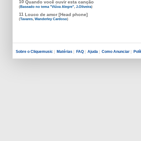
10
Quando você ouvir esta canção
(
Baseado no tema "Viúva Alegre"
,
J.Oliveira
)
11
Louco de amor [Head phone]
(
Tavares
,
Wanderley Cardoso
)
Sobre o Cliquemusic
|
Matérias
|
FAQ
|
Ajuda
|
Como Anunciar
|
Polí