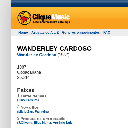
Home
|
Artistas de A a Z
|
Gêneros e movimentos
|
FAQ
WANDERLEY CARDOSO
Wanderley Cardoso
(1987)
1987
Copacabana
25.214
Faixas
1
Tarde demais
(
Tião Carreiro
)
2
Nova flor
(
Mário Zan
,
Palmeira
)
3
Procura-se um coração
(
J.Oliveira
,
Elias Muniz
,
Antônio Luiz
)