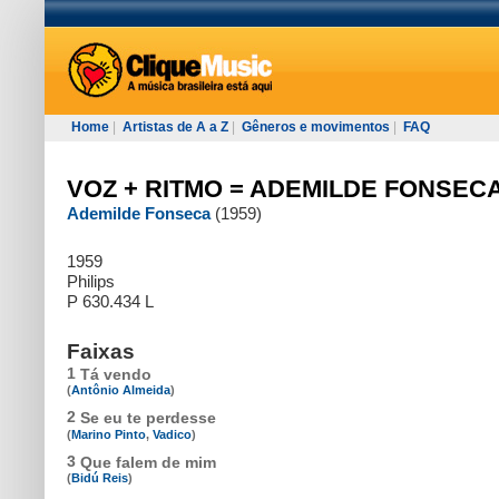
Home
|
Artistas de A a Z
|
Gêneros e movimentos
|
FAQ
VOZ + RITMO = ADEMILDE FONSEC
Ademilde Fonseca
(1959)
1959
Philips
P 630.434 L
Faixas
1
Tá vendo
(
Antônio Almeida
)
2
Se eu te perdesse
(
Marino Pinto
,
Vadico
)
3
Que falem de mim
(
Bidú Reis
)