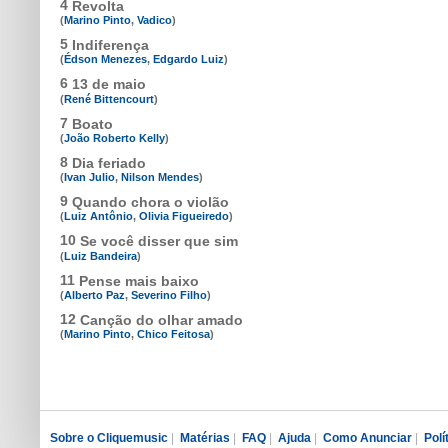
4
Revolta
(
Marino Pinto
,
Vadico
)
5
Indiferença
(
Édson Menezes
,
Edgardo Luiz
)
6
13 de maio
(
René Bittencourt
)
7
Boato
(
João Roberto Kelly
)
8
Dia feriado
(
Ivan Julio
,
Nilson Mendes
)
9
Quando chora o violão
(
Luiz Antônio
,
Olivia Figueiredo
)
10
Se você disser que sim
(
Luiz Bandeira
)
11
Pense mais baixo
(
Alberto Paz
,
Severino Filho
)
12
Canção do olhar amado
(
Marino Pinto
,
Chico Feitosa
)
Sobre o Cliquemusic
|
Matérias
|
FAQ
|
Ajuda
|
Como Anunciar
|
Polí