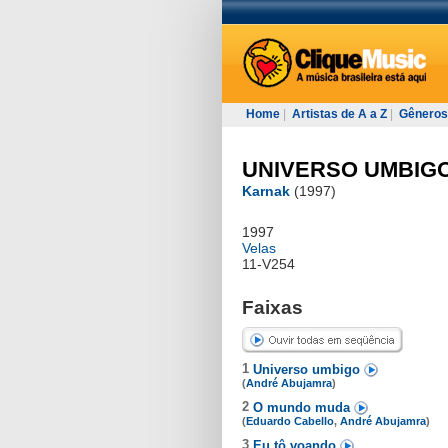
Home
|
Artistas de A a Z
|
Gêneros
UNIVERSO UMBIG
Karnak
(1997)
1997
Velas
11-V254
Faixas
1
Universo umbigo
(
André Abujamra
)
2
O mundo muda
(
Eduardo Cabello
,
André Abujamra
)
3
Eu tô voando