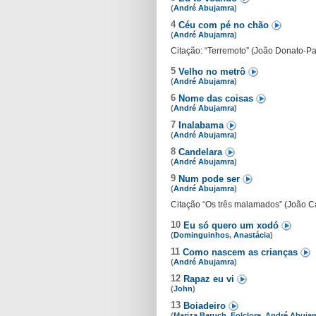
(
André Abujamra
)
4
Céu com pé no chão
(
André Abujamra
)
Citação: “Terremoto” (João Donato-Pa
5
Velho no metrô
(
André Abujamra
)
6
Nome das coisas
(
André Abujamra
)
7
Inalabama
(
André Abujamra
)
8
Candelara
(
André Abujamra
)
9
Num pode ser
(
André Abujamra
)
Citação “Os três malamados” (João C
10
Eu só quero um xodó
(
Dominguinhos
,
Anastácia
)
11
Como nascem as crianças
(
André Abujamra
)
12
Rapaz eu vi
(
John
)
13
Boiadeiro
(
Mariza Baruch
,
Folclore
,
André Abuja