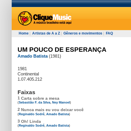
Home
|
Artistas de A a Z
|
Gêneros e movimentos
|
FAQ
UM POUCO DE ESPERANÇA
Amado Batista
(1981)
1981
Continental
1.07.405.212
Faixas
1
Carta sobre a mesa
(
Sebastião F. da Silva
,
Ney Manoel
)
2
Nunca mais eu vou deixar você
(
Reginaldo Sodré
,
Amado Batista
)
3
Oh! Linda
(
Reginaldo Sodré
,
Amado Batista
)