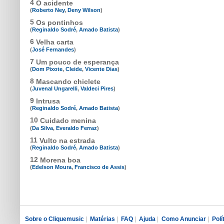
4
O acidente
(
Roberto Ney
,
Deny Wilson
)
5
Os pontinhos
(
Reginaldo Sodré
,
Amado Batista
)
6
Velha carta
(
José Fernandes
)
7
Um pouco de esperança
(
Dom Pixote
,
Cleide
,
Vicente Dias
)
8
Mascando chiclete
(
Juvenal Ungarelli
,
Valdeci Pires
)
9
Intrusa
(
Reginaldo Sodré
,
Amado Batista
)
10
Cuidado menina
(
Da Silva
,
Everaldo Ferraz
)
11
Vulto na estrada
(
Reginaldo Sodré
,
Amado Batista
)
12
Morena boa
(
Edelson Moura
,
Francisco de Assis
)
Sobre o Cliquemusic
|
Matérias
|
FAQ
|
Ajuda
|
Como Anunciar
|
Polí