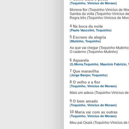
(
Toquinho
,
Vinicius de Moraes
)
Morena flor (Toquinho-Vinicius de Mo
Samba da volta (Toquinho-Vinicius d
Regra três (Toquinho-Vinicius de Mor
4
Na boca da noite
(
Paulo Vanzolini
,
Toquinho
)
5
Escravo da alegria
(
Mutinho
,
Toquinho
)
Ao que vai chegar (Toquinho-Mutinho
O caderno (Toquinho-Mutinho)
6
Aquarela
(
G.Morra.Toquinho
,
Mauricio Fabrizio
,
7
Que maravilha
(
Jorge Benjor
,
Toquinho
)
8
O velho e a flor
(
Toquinho
,
Vinicius de Moraes
)
Mais um adeus (Toquinho-Vinicius de
9
O bem amado
(
Toquinho
,
Vinicius de Moraes
)
10
Maria vai com as outras
(
Toquinho
,
Vinicius de Moraes
)
Meu pai Oxalá (Toquinho-Vinicius de