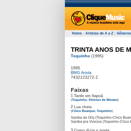
Home
|
Artistas de A a Z
|
Gêneros
TRINTA ANOS DE 
Toquinho
(1995)
1995
BMG Ariola
7432123272-2
Faixas
1
Tarde em Itapoã
(
Toquinho
,
Vinicius de Moraes
)
2
Lua cheia
(
Chico Buarque
,
Toquinho
)
Samba de Orly (Toquinho-Chico Buar
Samba pra Vinicius (Toquinho-Chico
3
Como dizia o poeta