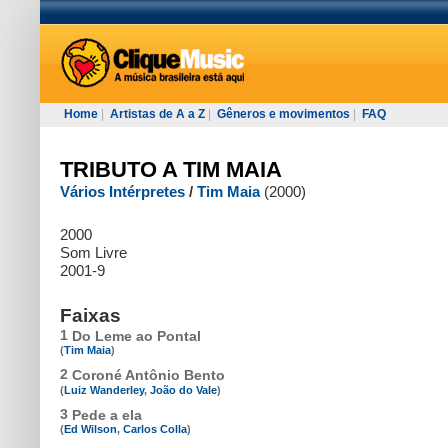
Home
|
Artistas de A a Z
|
Gêneros e movimentos
|
FAQ
TRIBUTO A TIM MAIA
Vários Intérpretes
/
Tim Maia
(2000)
2000
Som Livre
2001-9
Faixas
1
Do Leme ao Pontal
(
Tim Maia
)
2
Coroné Antônio Bento
(
Luiz Wanderley
,
João do Vale
)
3
Pede a ela
(
Ed Wilson
,
Carlos Colla
)