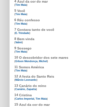
4
Azul da cor do mar
(
Tim Maia
)
5
Você
(
Tim Maia
)
6
Réu confesso
(
Tim Maia
)
7
Gostava tanto de você
(
E. Trindade
)
8
Bem vinda
(
Valmi
)
9
Sossego
(
Tim Maia
)
10
O descobridor dos sete mares
(
Gilson Mendonça
,
Michel
)
11
Somos América
(
Tim Maia
)
12
A festa do Santo Reis
(
Márcio Leonardo
)
13
Canário do reino
(
Canário
,
Zapatta
)
14
Cristina
(
Carlos Imperial
,
Tim Maia
)
15
Azul da cor do mar