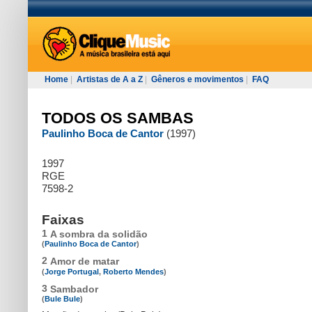
Home
|
Artistas de A a Z
|
Gêneros e movimentos
|
FAQ
TODOS OS SAMBAS
Paulinho Boca de Cantor
(1997)
1997
RGE
7598-2
Faixas
1
A sombra da solidão
(
Paulinho Boca de Cantor
)
2
Amor de matar
(
Jorge Portugal
,
Roberto Mendes
)
3
Sambador
(
Bule Bule
)