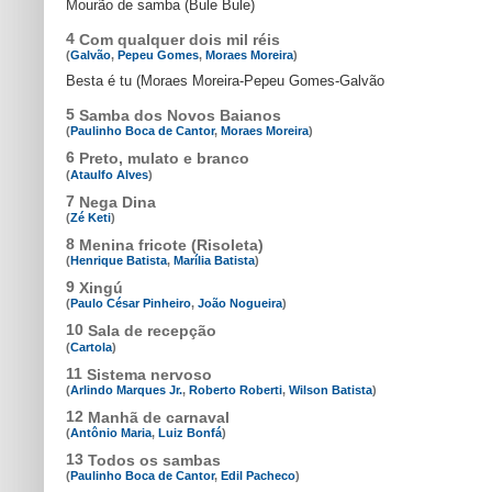
Mourão de samba (Bule Bule)
4
Com qualquer dois mil réis
(
Galvão
,
Pepeu Gomes
,
Moraes Moreira
)
Besta é tu (Moraes Moreira-Pepeu Gomes-Galvão
5
Samba dos Novos Baianos
(
Paulinho Boca de Cantor
,
Moraes Moreira
)
6
Preto, mulato e branco
(
Ataulfo Alves
)
7
Nega Dina
(
Zé Keti
)
8
Menina fricote (Risoleta)
(
Henrique Batista
,
Marília Batista
)
9
Xingú
(
Paulo César Pinheiro
,
João Nogueira
)
10
Sala de recepção
(
Cartola
)
11
Sistema nervoso
(
Arlindo Marques Jr.
,
Roberto Roberti
,
Wilson Batista
)
12
Manhã de carnaval
(
Antônio Maria
,
Luiz Bonfá
)
13
Todos os sambas
(
Paulinho Boca de Cantor
,
Edil Pacheco
)