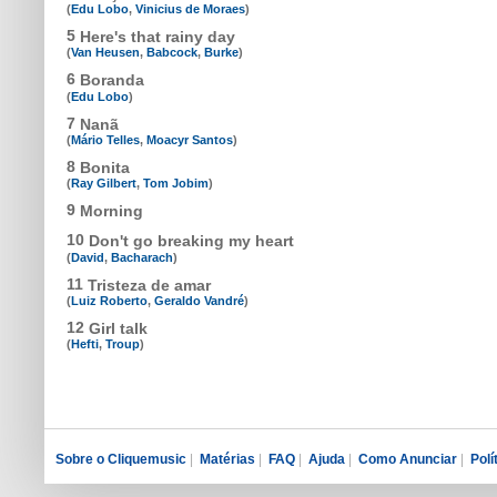
(
Edu Lobo
,
Vinicius de Moraes
)
5
Here's that rainy day
(
Van Heusen
,
Babcock
,
Burke
)
6
Boranda
(
Edu Lobo
)
7
Nanã
(
Mário Telles
,
Moacyr Santos
)
8
Bonita
(
Ray Gilbert
,
Tom Jobim
)
9
Morning
10
Don't go breaking my heart
(
David
,
Bacharach
)
11
Tristeza de amar
(
Luiz Roberto
,
Geraldo Vandré
)
12
Girl talk
(
Hefti
,
Troup
)
Sobre o Cliquemusic
|
Matérias
|
FAQ
|
Ajuda
|
Como Anunciar
|
Polí