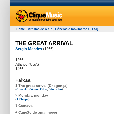
Home
|
Artistas de A a Z
|
Gêneros e movimentos
|
FAQ
THE GREAT ARRIVAL
Sergio Mendes
(1966)
1966
Atlantic (USA)
1466
Faixas
1
The great arrival (Chegança)
(
Oduvaldo Vianna Filho
,
Edu Lobo
)
2
Monday, monday
(
J. Philips
)
3
Carnaval
4
Canção do amanhecer