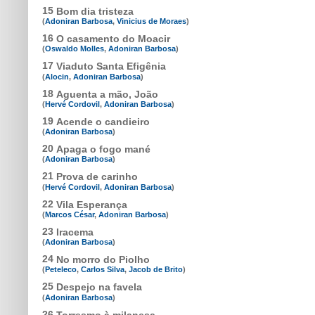
15
Bom dia tristeza
(
Adoniran Barbosa
,
Vinicius de Moraes
)
16
O casamento do Moacir
(
Oswaldo Molles
,
Adoniran Barbosa
)
17
Viaduto Santa Efigênia
(
Alocin
,
Adoniran Barbosa
)
18
Aguenta a mão, João
(
Hervé Cordovil
,
Adoniran Barbosa
)
19
Acende o candieiro
(
Adoniran Barbosa
)
20
Apaga o fogo mané
(
Adoniran Barbosa
)
21
Prova de carinho
(
Hervé Cordovil
,
Adoniran Barbosa
)
22
Vila Esperança
(
Marcos César
,
Adoniran Barbosa
)
23
Iracema
(
Adoniran Barbosa
)
24
No morro do Piolho
(
Peteleco
,
Carlos Silva
,
Jacob de Brito
)
25
Despejo na favela
(
Adoniran Barbosa
)
26
Torresmo à milanesa