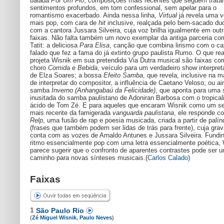
balada
Por Um Fio
, composições mais recentes que seguem trata
sentimentos profundos, em tom confessional, sem apelar para o
romantismo exacerbado. Ainda nessa linha,
Virtual
já revela uma 
mais pop, com cara de
hit
inclusive, realçada pelo bem-sacado du
com a cantora Jussara Silveira, cuja voz brilha igualmente em out
faixas. Não falta também um novo exemplar da antiga parceria co
Tatit: a deliciosa
Para Elisa
, canção que combina lirismo com o ca
falado que fez a fama do já extinto grupo paulista Rumo. O que re
projeta Wisnik em sua pretendida Via Dutra musical são faixas co
choro
Comida e Bebida
, veículo para um verdadeiro show interpret
de Elza Soares; a bossa
Efeito Samba
, que revela, inclusive na m
de interpretar do compositor, a influência de Caetano Veloso; ou ai
samba
Inverno (Anhangabaú da Felicidade)
, que aponta para uma 
inusitada do samba paulistano de Adoniran Barbosa com o tropica
ácido de Tom Zé. E para aqueles que encaram Wisnik como um se
mais recente da famigerada
vanguarda paulistana
, ele responde c
Relp
, uma fusão de rap e poesia musicada, criada a partir de palí
(frases que também podem ser lidas de trás para frente), cuja gra
conta com as vozes de Arnaldo Antunes e Jussara Silveira. Fund
ritmo essencialmente pop com uma letra essencialmente poética, 
parece sugerir que o confronto de aparentes contrastes pode ser 
caminho para novas sínteses musicais.(
Carlos Calado
)
Faixas
1
São Paulo Rio
(
Zé Miguel Wisnik
,
Paulo Neves
)