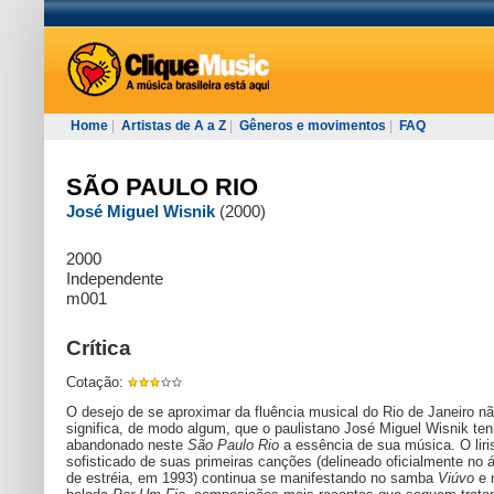
Home
|
Artistas de A a Z
|
Gêneros e movimentos
|
FAQ
SÃO PAULO RIO
José Miguel Wisnik
(2000)
2000
Independente
m001
Crítica
Cotação:
O desejo de se aproximar da fluência musical do Rio de Janeiro n
significa, de modo algum, que o paulistano José Miguel Wisnik te
abandonado neste
São Paulo Rio
a essência de sua música. O lir
sofisticado de suas primeiras canções (delineado oficialmente no 
de estréia, em 1993) continua se manifestando no samba
Viúvo
e 