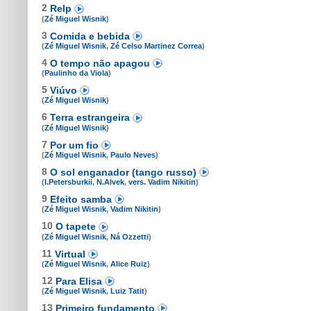
2
Relp
(
Zé Miguel Wisnik
)
3
Comida e bebida
(
Zé Miguel Wisnik
,
Zé Celso Martinez Correa
)
4
O tempo não apagou
(
Paulinho da Viola
)
5
Viúvo
(
Zé Miguel Wisnik
)
6
Terra estrangeira
(
Zé Miguel Wisnik
)
7
Por um fio
(
Zé Miguel Wisnik
,
Paulo Neves
)
8
O sol enganador (tango russo)
(
I.Petersburkii
,
N.Alvek
,
vers. Vadim Nikitin
)
9
Efeito samba
(
Zé Miguel Wisnik
,
Vadim Nikitin
)
10
O tapete
(
Zé Miguel Wisnik
,
Ná Ozzetti
)
11
Virtual
(
Zé Miguel Wisnik
,
Alice Ruiz
)
12
Para Elisa
(
Zé Miguel Wisnik
,
Luiz Tatit
)
13
Primeiro fundamento