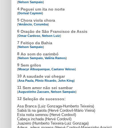
(
Nelson Sampaio
)
4
Peguei um ita no norte
(
Dorival Caymmi
)
5
Chora viola chora
(
Venâncio
,
Corumba
)
6
Oração de São Francisco de Assis
(
Omar Cardoso
,
Nelson Luiz
)
7
Feitiço da Bahia
(
Nelson Sampaio
)
8
Ao som do carimbó
(
Nelson Sampaio
,
Valéria Ramos
)
9
Sem grilos
(
Moacyr Albuquerque
,
Caetano Veloso
)
10
A saudade vai chegar
(
Ana Paula
,
Plinio Ricardo
,
John King
)
11
Sem amor não sei sambar
(
Augustinho Zaccaro
,
Nelson Sampaio
)
12
Seleção de sucessos:
Asa Branca (Luiz Gonzaga-Humberto Teixeira)
Sabiá lá na gaiola (Hervé Cordovil-Mário Vieira)
Esta noita serenou (Hervé Cordovil)
Cabeça inchada (Hervé Cordovil)
Juazeiro (Humberto Teixeira-Luiz Gonzaga)
Adeus, adeus morena (Hervé Cordovil-Manezinho Araújo)