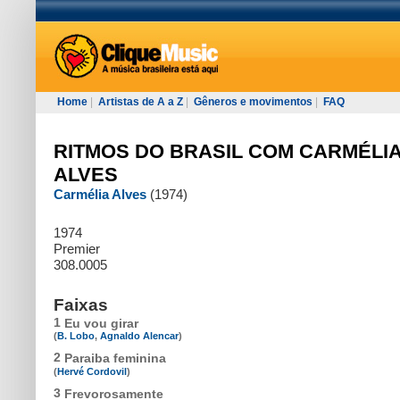
Home
|
Artistas de A a Z
|
Gêneros e movimentos
|
FAQ
RITMOS DO BRASIL COM CARMÉLI
ALVES
Carmélia Alves
(1974)
1974
Premier
308.0005
Faixas
1
Eu vou girar
(
B. Lobo
,
Agnaldo Alencar
)
2
Paraiba feminina
(
Hervé Cordovil
)
3
Frevorosamente