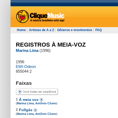
Home
|
Artistas de A a Z
|
Gêneros e movimentos
|
FAQ
REGISTROS À MEIA-VOZ
Marina Lima
(1996)
1996
EMI-Odeon
855044 2
Faixas
1
À meia voz
(
Marina Lima
,
Antônio Cícero
)
2
Fullgás
(
Marina Lima
,
Antônio Cícero
)