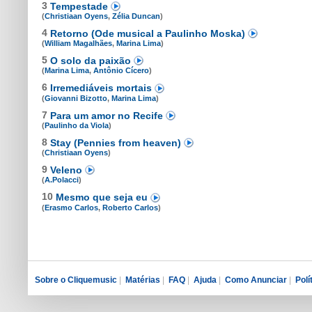
3
Tempestade
(
Christiaan Oyens
,
Zélia Duncan
)
4
Retorno (Ode musical a Paulinho Moska)
(
William Magalhães
,
Marina Lima
)
5
O solo da paixão
(
Marina Lima
,
Antônio Cícero
)
6
Irremediáveis mortais
(
Giovanni Bizotto
,
Marina Lima
)
7
Para um amor no Recife
(
Paulinho da Viola
)
8
Stay (Pennies from heaven)
(
Christiaan Oyens
)
9
Veleno
(
A.Polacci
)
10
Mesmo que seja eu
(
Erasmo Carlos
,
Roberto Carlos
)
Sobre o Cliquemusic
|
Matérias
|
FAQ
|
Ajuda
|
Como Anunciar
|
Polí