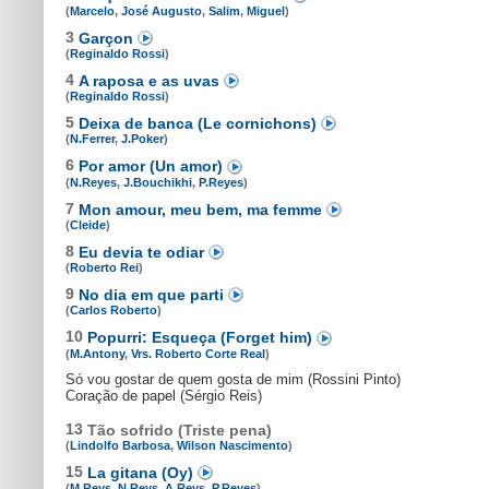
(
Marcelo
,
José Augusto
,
Salim
,
Miguel
)
3
Garçon
(
Reginaldo Rossi
)
4
A raposa e as uvas
(
Reginaldo Rossi
)
5
Deixa de banca (Le cornichons)
(
N.Ferrer
,
J.Poker
)
6
Por amor (Un amor)
(
N.Reyes
,
J.Bouchikhi
,
P.Reyes
)
7
Mon amour, meu bem, ma femme
(
Cleide
)
8
Eu devia te odiar
(
Roberto Rei
)
9
No dia em que parti
(
Carlos Roberto
)
10
Popurri: Esqueça (Forget him)
(
M.Antony
,
Vrs. Roberto Corte Real
)
Só vou gostar de quem gosta de mim (Rossini Pinto)
Coração de papel (Sérgio Reis)
13
Tão sofrido (Triste pena)
(
Lindolfo Barbosa
,
Wilson Nascimento
)
15
La gitana (Oy)
(
M.Reys
,
N.Reys
,
A.Reys
,
P.Reyes
)