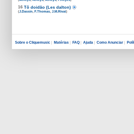
16
Tô doidão (Les dalton)
(
J.Dassin
,
F.Thomas
,
J.M.Rivat
)
Sobre o Cliquemusic
|
Matérias
|
FAQ
|
Ajuda
|
Como Anunciar
|
Polí