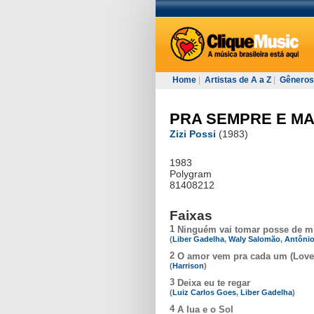
Home
|
Artistas de A a Z
|
Gêneros
PRA SEMPRE E MA
Zizi Possi
(1983)
1983
Polygram
81408212
Faixas
1
Ninguém vai tomar posse de 
(
Liber Gadelha
,
Waly Salomão
,
Antônio
2
O amor vem pra cada um (Love
(
Harrison
)
3
Deixa eu te regar
(
Luiz Carlos Goes
,
Liber Gadelha
)
4
A lua e o Sol