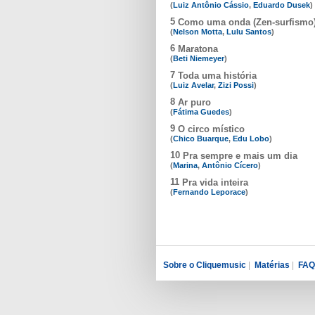
(
Luiz Antônio Cássio
,
Eduardo Dusek
)
5
Como uma onda (Zen-surfismo
(
Nelson Motta
,
Lulu Santos
)
6
Maratona
(
Beti Niemeyer
)
7
Toda uma história
(
Luiz Avelar
,
Zizi Possi
)
8
Ar puro
(
Fátima Guedes
)
9
O circo místico
(
Chico Buarque
,
Edu Lobo
)
10
Pra sempre e mais um dia
(
Marina
,
Antônio Cícero
)
11
Pra vida inteira
(
Fernando Leporace
)
Sobre o Cliquemusic
|
Matérias
|
FAQ