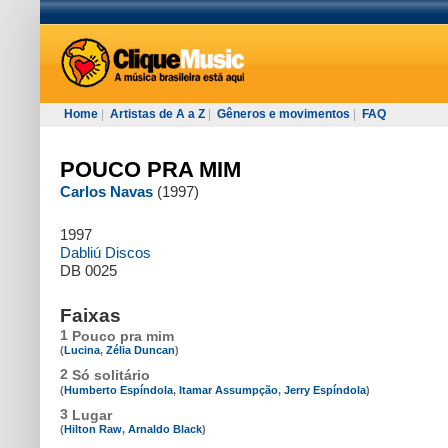
Home
|
Artistas de A a Z
|
Gêneros e movimentos
|
FAQ
POUCO PRA MIM
Carlos Navas
(1997)
1997
Dabliú Discos
DB 0025
Faixas
1
Pouco pra mim
(
Lucina
,
Zélia Duncan
)
2
Só solitário
(
Humberto Espíndola
,
Itamar Assumpção
,
Jerry Espíndola
)
3
Lugar
(
Hilton Raw
,
Arnaldo Black
)