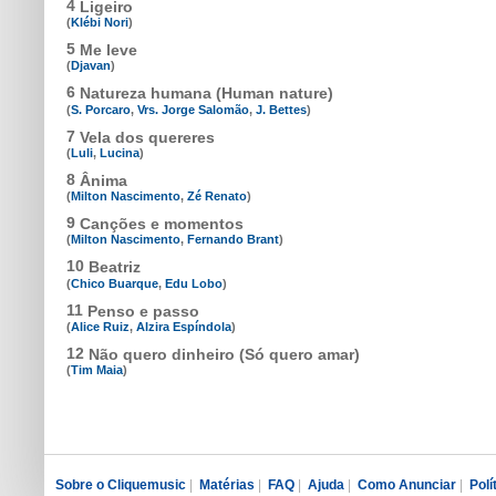
4
Ligeiro
(
Klébi Nori
)
5
Me leve
(
Djavan
)
6
Natureza humana (Human nature)
(
S. Porcaro
,
Vrs. Jorge Salomão
,
J. Bettes
)
7
Vela dos quereres
(
Luli
,
Lucina
)
8
Ânima
(
Milton Nascimento
,
Zé Renato
)
9
Canções e momentos
(
Milton Nascimento
,
Fernando Brant
)
10
Beatriz
(
Chico Buarque
,
Edu Lobo
)
11
Penso e passo
(
Alice Ruiz
,
Alzira Espíndola
)
12
Não quero dinheiro (Só quero amar)
(
Tim Maia
)
Sobre o Cliquemusic
|
Matérias
|
FAQ
|
Ajuda
|
Como Anunciar
|
Polí