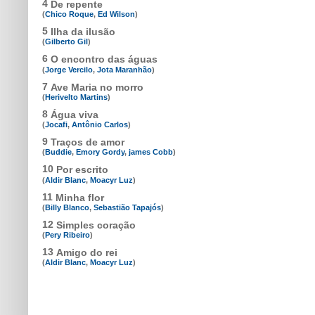
4
De repente
(
Chico Roque
,
Ed Wilson
)
5
Ilha da ilusão
(
Gilberto Gil
)
6
O encontro das águas
(
Jorge Vercilo
,
Jota Maranhão
)
7
Ave Maria no morro
(
Herivelto Martins
)
8
Água viva
(
Jocafi
,
Antônio Carlos
)
9
Traços de amor
(
Buddie
,
Emory Gordy
,
james Cobb
)
10
Por escrito
(
Aldir Blanc
,
Moacyr Luz
)
11
Minha flor
(
Billy Blanco
,
Sebastião Tapajós
)
12
Simples coração
(
Pery Ribeiro
)
13
Amigo do rei
(
Aldir Blanc
,
Moacyr Luz
)