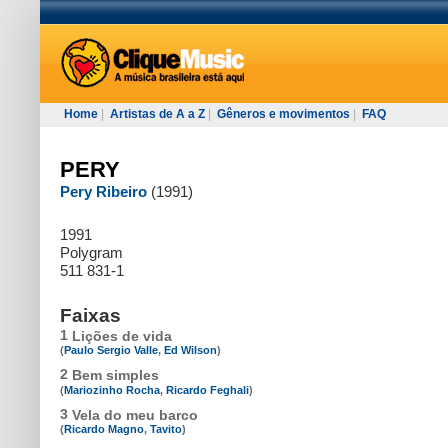
Home
|
Artistas de A a Z
|
Gêneros e movimentos
|
FAQ
PERY
Pery Ribeiro
(1991)
1991
Polygram
511 831-1
Faixas
1
Lições de vida
(
Paulo Sergio Valle
,
Ed Wilson
)
2
Bem simples
(
Mariozinho Rocha
,
Ricardo Feghali
)
3
Vela do meu barco
(
Ricardo Magno
,
Tavito
)