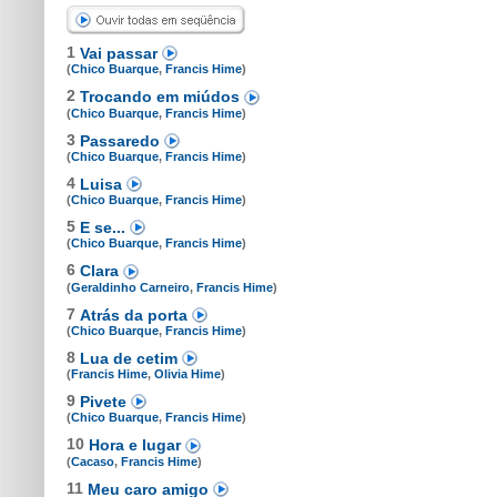
1
Vai passar
(
Chico Buarque
,
Francis Hime
)
2
Trocando em miúdos
(
Chico Buarque
,
Francis Hime
)
3
Passaredo
(
Chico Buarque
,
Francis Hime
)
4
Luisa
(
Chico Buarque
,
Francis Hime
)
5
E se...
(
Chico Buarque
,
Francis Hime
)
6
Clara
(
Geraldinho Carneiro
,
Francis Hime
)
7
Atrás da porta
(
Chico Buarque
,
Francis Hime
)
8
Lua de cetim
(
Francis Hime
,
Olivia Hime
)
9
Pivete
(
Chico Buarque
,
Francis Hime
)
10
Hora e lugar
(
Cacaso
,
Francis Hime
)
11
Meu caro amigo