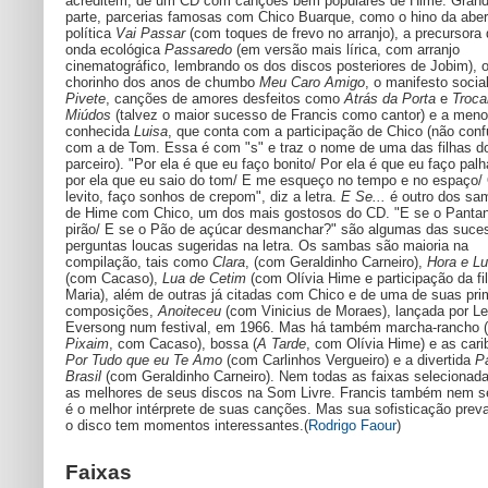
acreditem, de um CD com canções bem populares de Hime. Gran
parte, parcerias famosas com Chico Buarque, como o hino da aber
política
Vai Passar
(com toques de frevo no arranjo), a precursora
onda ecológica
Passaredo
(em versão mais lírica, com arranjo
cinematográfico, lembrando os dos discos posteriores de Jobim), 
chorinho dos anos de chumbo
Meu Caro Amigo
, o manifesto socia
Pivete
, canções de amores desfeitos como
Atrás da Porta
e
Troc
Miúdos
(talvez o maior sucesso de Francis como cantor) e a men
conhecida
Luisa
, que conta com a participação de Chico (não conf
com a de Tom. Essa é com "s" e traz o nome de uma das filhas d
parceiro). "Por ela é que eu faço bonito/ Por ela é que eu faço pal
por ela que eu saio do tom/ E me esqueço no tempo e no espaço/
levito, faço sonhos de crepom", diz a letra.
E Se...
é outro dos sa
de Hime com Chico, um dos mais gostosos do CD. "E se o Pantana
pirão/ E se o Pão de açúcar desmanchar?" são algumas das suce
perguntas loucas sugeridas na letra. Os sambas são maioria na
compilação, tais como
Clara
, (com Geraldinho Carneiro),
Hora e Lu
(com Cacaso),
Lua de Cetim
(com Olívia Hime e participação da fi
Maria), além de outras já citadas com Chico e de uma de suas pri
composições,
Anoiteceu
(com Vinicius de Moraes), lançada por L
Eversong num festival, em 1966. Mas há também marcha-rancho (
Pixaim
, com Cacaso), bossa (
A Tarde
, com Olívia Hime) e as car
Por Tudo que eu Te Amo
(com Carlinhos Vergueiro) e a divertida
P
Brasil
(com Geraldinho Carneiro). Nem todas as faixas selecionad
as melhores de seus discos na Som Livre. Francis também nem 
é o melhor intérprete de suas canções. Mas sua sofisticação prev
o disco tem momentos interessantes.(
Rodrigo Faour
)
Faixas