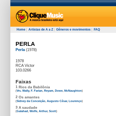
Home
|
Artistas de A a Z
|
Gêneros e movimentos
|
FAQ
PERLA
Perla
(1978)
1978
RCA Victor
103.0266
Faixas
1
Rios da Babilônia
(
Vrs. Wally
,
F. Farian
,
Reyam
,
Dowe
,
McNaughton
)
2
Os amantes
(
Sidney da Conceição
,
Augusto César
,
Lourenço
)
3
A saudade
(
Galahad
,
Wolfe
,
Arthur
,
Scott
)