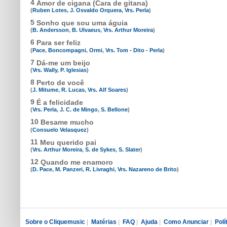
4
Amor de cigana (Cara de gitana)
(
Ruben Lotes
,
J. Osvaldo Orquera
,
Vrs. Perla
)
5
Sonho que sou uma águia
(
B. Andersson
,
B. Ulvaeus
,
Vrs. Arthur Moreira
)
6
Para ser feliz
(
Pace
,
Boncompagni
,
Ormi
,
Vrs. Tom - Dito - Perla
)
7
Dá-me um beijo
(
Vrs. Wally
,
P. Iglesias
)
8
Perto de você
(
J. Mitume
,
R. Lucas
,
Vrs. Alf Soares
)
9
É a felicidade
(
Vrs. Perla
,
J. C. de Mingo
,
S. Bellone
)
10
Besame mucho
(
Consuelo Velasquez
)
11
Meu querido pai
(
Vrs. Arthur Moreira
,
S. de Sykes
,
S. Slater
)
12
Quando me enamoro
(
D. Pace
,
M. Panzeri
,
R. Livraghi
,
Vrs. Nazareno de Brito
)
Sobre o Cliquemusic
|
Matérias
|
FAQ
|
Ajuda
|
Como Anunciar
|
Polí