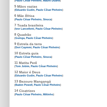
(
Paulo César Pinheiro
,
Mauro Duarte
)
5
Mãos vazias
(
Eduardo Gudin
,
Paulo César Pinheiro
)
6
Mãe África
(
Paulo César Pinheiro
,
Sivuca
)
7
Toada brasileira
(
Ivor Lancellotti
,
Paulo César Pinheiro
)
8
Quadrão
(
Guinga
,
Paulo César Pinheiro
)
9
Estrela da terra
(
Dori Caymmi
,
Paulo César Pinheiro
)
10
Estrela guia
(
Paulo César Pinheiro
,
Sivuca
)
11
Matita Perê
(
Tom Jobim
,
Paulo César Pinheiro
)
12
Maior é Deus
(
Eduardo Gudin
,
Paulo César Pinheiro
)
13
Bezouro Mangangá
(
Baden Powell
,
Paulo César Pinheiro
)
14
Cicatrizes
(
Paulo César Pinheiro
,
Miltinho
)