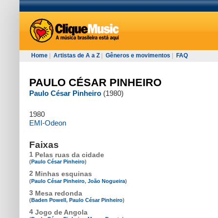
Home
|
Artistas de A a Z
|
Gêneros e movimentos
|
FAQ
PAULO CÉSAR PINHEIRO
Paulo César Pinheiro
(1980)
1980
EMI-Odeon
Faixas
1
Pelas ruas da cidade
(
Paulo César Pinheiro
)
2
Minhas esquinas
(
Paulo César Pinheiro
,
João Nogueira
)
3
Mesa redonda
(
Baden Powell
,
Paulo César Pinheiro
)
4
Jogo de Angola