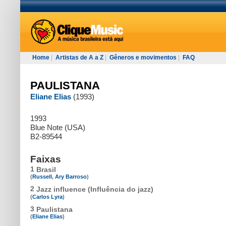
Home
|
Artistas de A a Z
|
Gêneros e movimentos
|
FAQ
PAULISTANA
Eliane Elias
(1993)
1993
Blue Note (USA)
B2-89544
Faixas
1
Brasil
(
Russell
,
Ary Barroso
)
2
Jazz influence (Influência do jazz)
(
Carlos Lyra
)
3
Paulistana
(
Eliane Elias
)