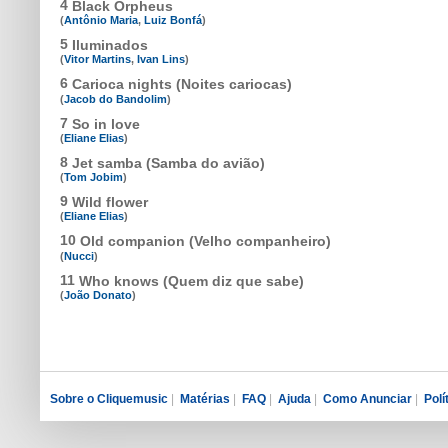
4
Black Orpheus
(
Antônio Maria
,
Luiz Bonfá
)
5
Iluminados
(
Vitor Martins
,
Ivan Lins
)
6
Carioca nights (Noites cariocas)
(
Jacob do Bandolim
)
7
So in love
(
Eliane Elias
)
8
Jet samba (Samba do avião)
(
Tom Jobim
)
9
Wild flower
(
Eliane Elias
)
10
Old companion (Velho companheiro)
(
Nucci
)
11
Who knows (Quem diz que sabe)
(
João Donato
)
Sobre o Cliquemusic
|
Matérias
|
FAQ
|
Ajuda
|
Como Anunciar
|
Polí