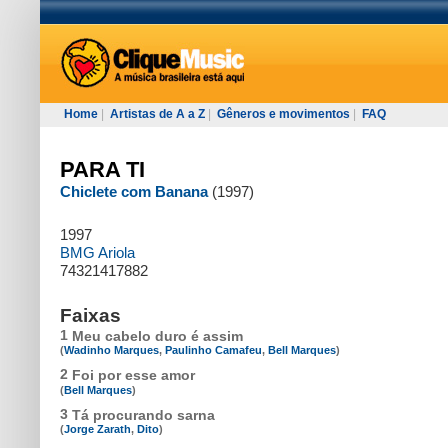
Home
|
Artistas de A a Z
|
Gêneros e movimentos
|
FAQ
PARA TI
Chiclete com Banana
(1997)
1997
BMG Ariola
74321417882
Faixas
1
Meu cabelo duro é assim
(
Wadinho Marques
,
Paulinho Camafeu
,
Bell Marques
)
2
Foi por esse amor
(
Bell Marques
)
3
Tá procurando sarna
(
Jorge Zarath
,
Dito
)