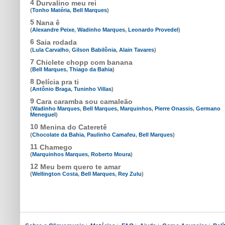
4
Durvalino meu rei
(
Tonho Matéria
,
Bell Marques
)
5
Nana ê
(
Alexandre Peixe
,
Wadinho Marques
,
Leonardo Provedel
)
6
Saia rodada
(
Lula Carvalho
,
Gilson Babilônia
,
Alain Tavares
)
7
Chiclete chopp com banana
(
Bell Marques
,
Thiago da Bahia
)
8
Delícia pra ti
(
Antônio Braga
,
Tuninho Villas
)
9
Cara caramba sou camaleão
(
Wadinho Marques
,
Bell Marques
,
Marquinhos
,
Pierre Onassis
,
Germano
Meneguel
)
10
Menina do Cateretê
(
Chocolate da Bahia
,
Paulinho Camafeu
,
Bell Marques
)
11
Chamego
(
Marquinhos Marques
,
Roberto Moura
)
12
Meu bem quero te amar
(
Wellington Costa
,
Bell Marques
,
Rey Zulu
)