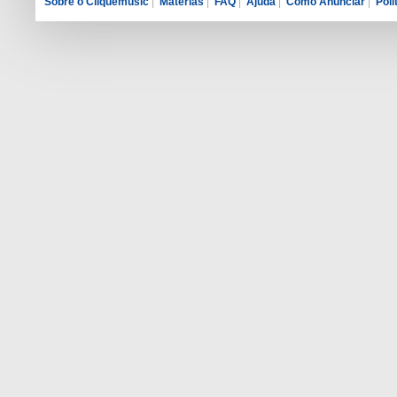
Sobre o Cliquemusic
|
Matérias
|
FAQ
|
Ajuda
|
Como Anunciar
|
Polí