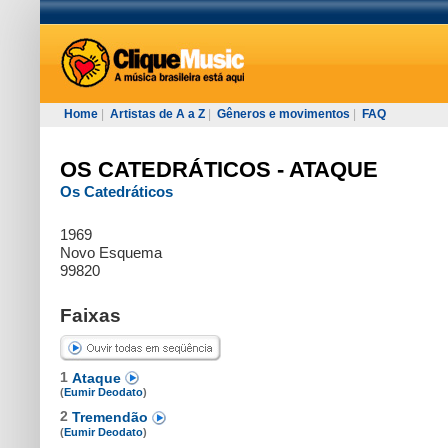
Home
|
Artistas de A a Z
|
Gêneros e movimentos
|
FAQ
OS CATEDRÁTICOS - ATAQUE
Os Catedráticos
1969
Novo Esquema
99820
Faixas
1
Ataque
(
Eumir Deodato
)
2
Tremendão
(
Eumir Deodato
)