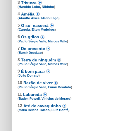
3
Tristeza
(
Haroldo Lobo
,
Niltinho
)
4
Amélia
(
Ataulfo Alves
,
Mário Lago
)
5
O sol nascerá
(
Cartola
,
Elton Medeiros
)
6
Os grilos
(
Paulo Sérgio Valle
,
Marcos Valle
)
7
De presente
(
Eumir Deodato
)
8
Terra de ninguém
(
Paulo Sérgio Valle
,
Marcos Valle
)
9
É bom parar
(
João Donato
)
10
Razão de viver
(
Paulo Sérgio Valle
,
Eumir Deodato
)
11
Labareda
(
Baden Powell
,
Vinicius de Moraes
)
12
Até de cavaquinho
(
Maria Helena Toledo
,
Luiz Bonfá
)